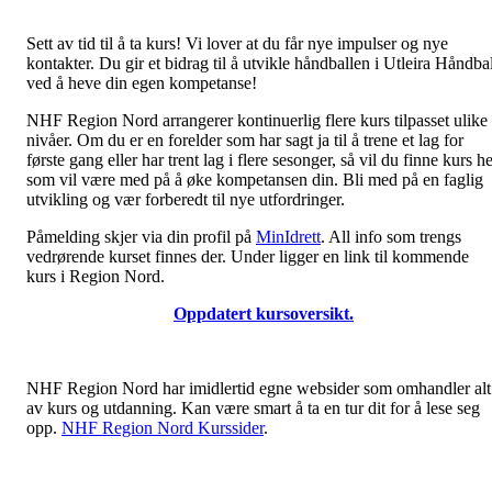
Sett av tid til å ta kurs! Vi lover at du får nye impulser og nye
kontakter. Du gir et bidrag til å utvikle håndballen i Utleira Håndbal
ved å heve din egen kompetanse!
NHF Region Nord arrangerer kontinuerlig flere kurs tilpasset ulike
nivåer. Om du er en forelder som har sagt ja til å trene et lag for
første gang eller har trent lag i flere sesonger, så vil du finne kurs h
som vil være med på å øke kompetansen din. Bli med på en faglig
utvikling og vær forberedt til nye utfordringer.
Påmelding skjer via din profil på
MinIdrett
. All info som trengs
vedrørende kurset finnes der. Under ligger en link til kommende
kurs i Region Nord.
Oppdatert kursoversikt.
NHF Region Nord har imidlertid egne websider som omhandler alt
av kurs og utdanning. Kan være smart å ta en tur dit for å lese seg
opp.
NHF Region Nord Kurssider
.