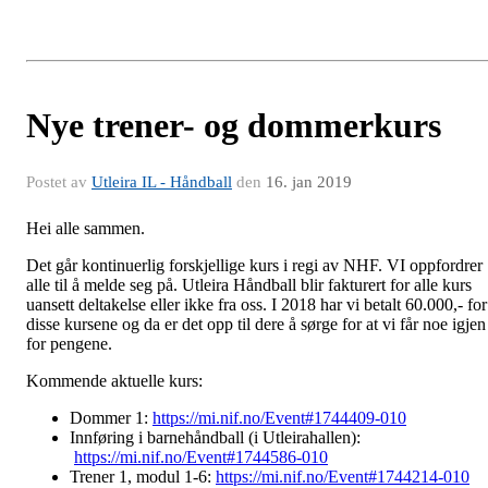
Nye trener- og dommerkurs
Postet av
Utleira IL - Håndball
den
16. jan 2019
Hei alle sammen.
Det går kontinuerlig forskjellige kurs i regi av NHF. VI oppfordrer
alle til å melde seg på. Utleira Håndball blir fakturert for alle kurs
uansett deltakelse eller ikke fra oss. I 2018 har vi betalt 60.000,- for
disse kursene og da er det opp til dere å sørge for at vi får noe igjen
for pengene.
Kommende aktuelle kurs:
Dommer 1:
https://mi.nif.no/Event#1744409-010
Innføring i barnehåndball (i Utleirahallen):
https://mi.nif.no/Event#1744586-010
Trener 1, modul 1-6:
https://mi.nif.no/Event#1744214-010