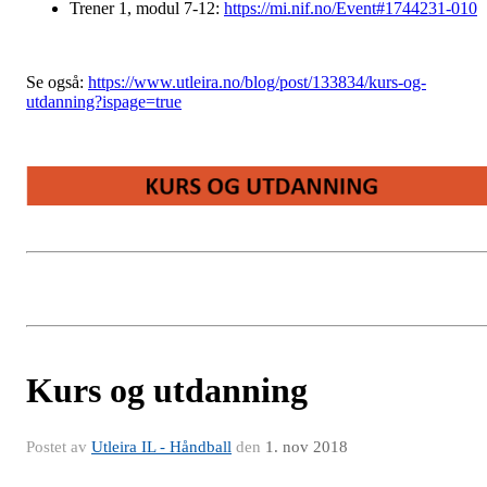
Trener 1, modul 7-12:
https://mi.nif.no/Event#1744231-010
Se også:
https://www.utleira.no/blog/post/133834/kurs-og-
utdanning?ispage=true
Kurs og utdanning
Postet av
Utleira IL - Håndball
den
1. nov 2018