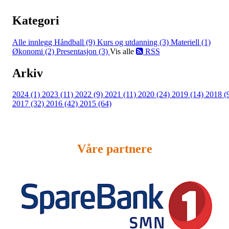
Kategori
Alle innlegg
Håndball (9)
Kurs og utdanning (3)
Materiell (1)
Økonomi (2)
Presentasjon (3)
Vis alle
RSS
Arkiv
2024 (1)
2023 (11)
2022 (9)
2021 (11)
2020 (24)
2019 (14)
2018 (
2017 (32)
2016 (42)
2015 (64)
Våre partnere