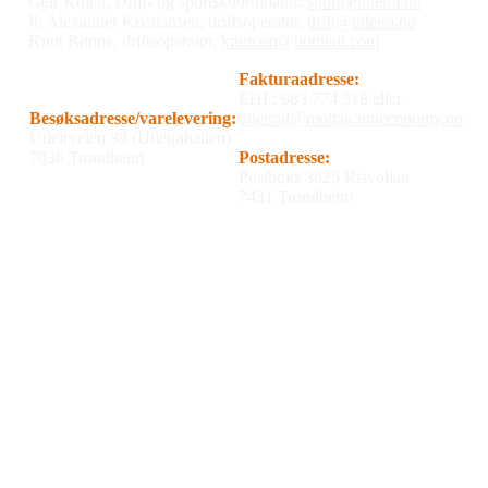
Geir Kojen, Drift- og sportskoordinator:
sport@utleira.no
Ib Alexander Kristiansen, driftsoperatør,
drift@utleira.no
Knut Rønne, driftsoperatør,
knuroen@hotmail.com
Fakturaadresse:
EHF: 983 774 318 eller
Besøksadresse/varelevering:
utleirail@mottak.unieconomy.no
Utleirveien 99 (Utleirahallen)
7036 Trondheim
Postadresse:
Postboks 3625 Risvollan
7431 Trondheim