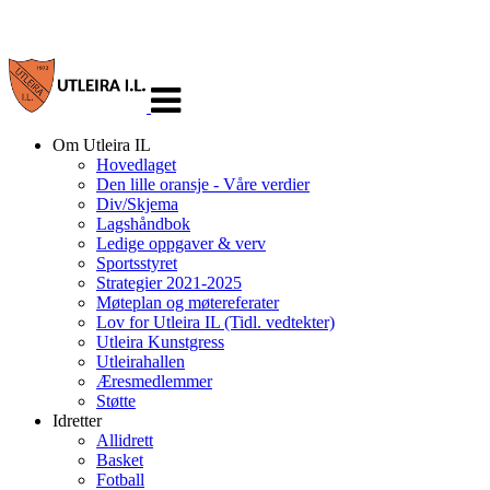
Veksle
navigasjon
Om Utleira IL
Hovedlaget
Den lille oransje - Våre verdier
Div/Skjema
Lagshåndbok
Ledige oppgaver & verv
Sportsstyret
Strategier 2021-2025
Møteplan og møtereferater
Lov for Utleira IL (Tidl. vedtekter)
Utleira Kunstgress
Utleirahallen
Æresmedlemmer
Støtte
Idretter
Allidrett
Basket
Fotball