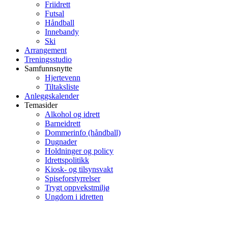
Friidrett
Futsal
Håndball
Innebandy
Ski
Arrangement
Treningsstudio
Samfunnsnytte
Hjertevenn
Tiltaksliste
Anleggskalender
Temasider
Alkohol og idrett
Barneidrett
Dommerinfo (håndball)
Dugnader
Holdninger og policy
Idrettspolitikk
Kiosk- og tilsynsvakt
Spiseforstyrrelser
Trygt oppvekstmiljø
Ungdom i idretten