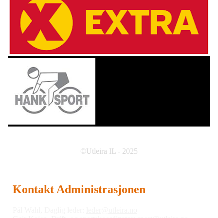
©Utleira IL - 2025
Kontakt Administrasjonen
Pål Wahl, Daglig leder:
leder@utleira.no