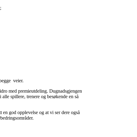
;
 begge veier.
t bidro med premieutdeling. Dugnadsgjengen
 alle spillere, trenere og besøkende en så
tt en god opplevelse og at vi ser dere også
forbedringsområder.