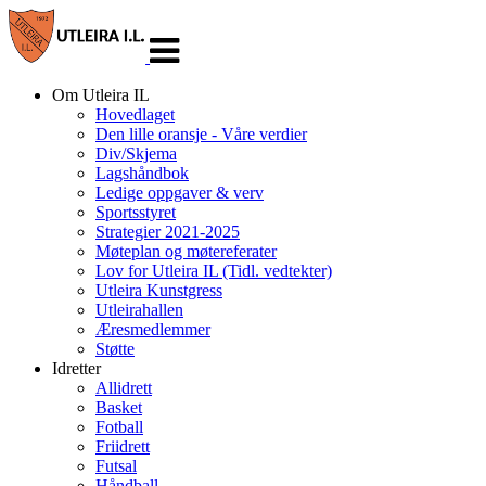
Veksle
navigasjon
Om Utleira IL
Hovedlaget
Den lille oransje - Våre verdier
Div/Skjema
Lagshåndbok
Ledige oppgaver & verv
Sportsstyret
Strategier 2021-2025
Møteplan og møtereferater
Lov for Utleira IL (Tidl. vedtekter)
Utleira Kunstgress
Utleirahallen
Æresmedlemmer
Støtte
Idretter
Allidrett
Basket
Fotball
Friidrett
Futsal
Håndball