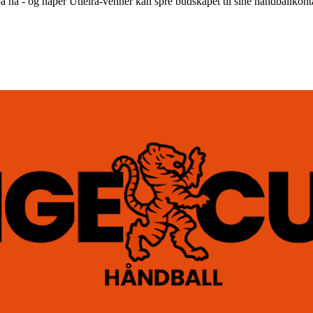
 på nå - og håper Utleira-venner kan spre budskapet til sine håndballkon