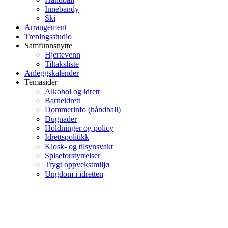
Innebandy
Ski
Arrangement
Treningsstudio
Samfunnsnytte
Hjertevenn
Tiltaksliste
Anleggskalender
Temasider
Alkohol og idrett
Barneidrett
Dommerinfo (håndball)
Dugnader
Holdninger og policy
Idrettspolitikk
Kiosk- og tilsynsvakt
Spiseforstyrrelser
Trygt oppvekstmiljø
Ungdom i idretten