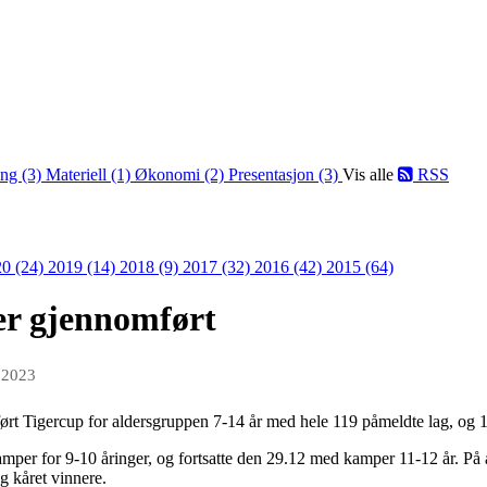
ing (3)
Materiell (1)
Økonomi (2)
Presentasjon (3)
Vis alle
RSS
0 (24)
2019 (14)
2018 (9)
2017 (32)
2016 (42)
2015 (64)
er gjennomført
 2023
rt Tigercup for aldersgruppen 7-14 år med hele 119 påmeldte lag, og 1
mper for 9-10 åringer, og fortsatte den 29.12 med kamper 11-12 år. På år
og kåret vinnere.