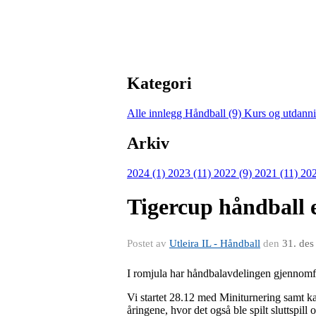
Kategori
Alle innlegg
Håndball (9)
Kurs og utdann
Arkiv
2024 (1)
2023 (11)
2022 (9)
2021 (11)
202
Tigercup håndball 
Postet av
Utleira IL - Håndball
den
31. des
I romjula har håndbalavdelingen gjennomfø
Vi startet 28.12 med Miniturnering samt ka
åringene, hvor det også ble spilt sluttspill 