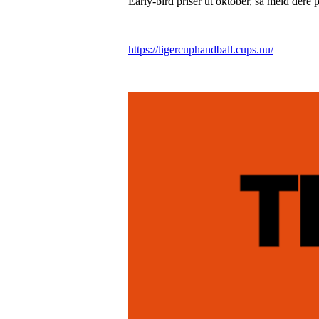
Early-bird priser ut oktober, så meld dere
https://tigercuphandball.cups.nu/