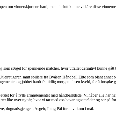
mpen om vinnerskjortene hard, men til slutt kunne vi kåre disse vinnerne
lag som sørget for spennende matcher, hvor utfallet definitivt kunne gått
tleiratigeren samt spillere fra Byåsen Håndball Elite som blant anne
ementet og jobbet hardt fra tidlig morgen til sen kveld, for å forsøke gi
sørget for å fylle arrangementet med håndballglede. Vi håper alle har ha
tarter like over nyttår, hvor vi tar med oss bevaringsområder og ser på 
ere, dugnadsgjengen, Asgeir, Ib og Pål for at vi kom i mål.