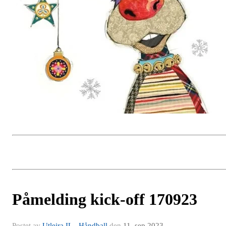
Påmelding kick-off 170923
Postet av
Utleira IL - Håndball
den
11. sep 2023