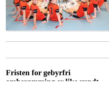
Fristen for gebyrfri
omberamming er like rundt
hjørnet
Postet av
Utleira IL - Håndball
den
25. aug 2023