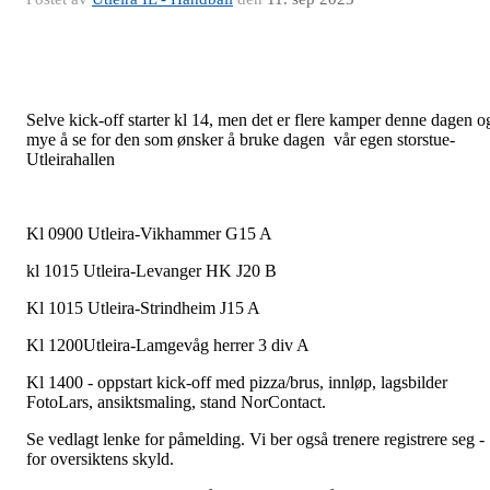
Selve kick-off starter kl 14, men det er flere kamper denne dagen o
mye å se for den som ønsker å bruke dagen vår egen storstue-
Utleirahallen
Kl 0900 Utleira-Vikhammer G15 A
kl 1015 Utleira-Levanger HK J20 B
Kl 1015 Utleira-Strindheim J15 A
Kl 1200Utleira-Lamgevåg herrer 3 div A
Kl 1400 - oppstart kick-off med pizza/brus, innløp, lagsbilder
FotoLars, ansiktsmaling, stand NorContact.
Se vedlagt lenke for påmelding. Vi ber også trenere registrere seg -
for oversiktens skyld.