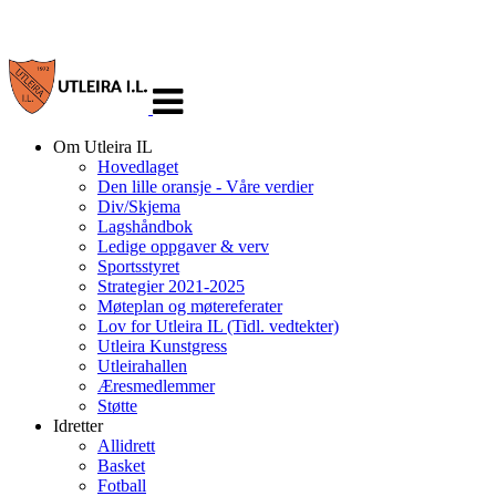
Veksle
navigasjon
Om Utleira IL
Hovedlaget
Den lille oransje - Våre verdier
Div/Skjema
Lagshåndbok
Ledige oppgaver & verv
Sportsstyret
Strategier 2021-2025
Møteplan og møtereferater
Lov for Utleira IL (Tidl. vedtekter)
Utleira Kunstgress
Utleirahallen
Æresmedlemmer
Støtte
Idretter
Allidrett
Basket
Fotball