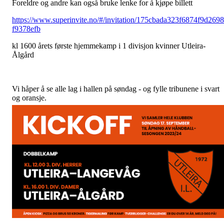
Foreldre og andre kan også bruke lenke for å kjøpe billett
https://www.superinvite.no/#/invitation/175cbada323f6874f9d269
f9378efb
kl 1600 årets første hjemmekamp i 1 divisjon kvinner Utleira-
Ålgård
Vi håper å se alle lag i hallen på søndag - og fylle tribunene i svart
og oransje.