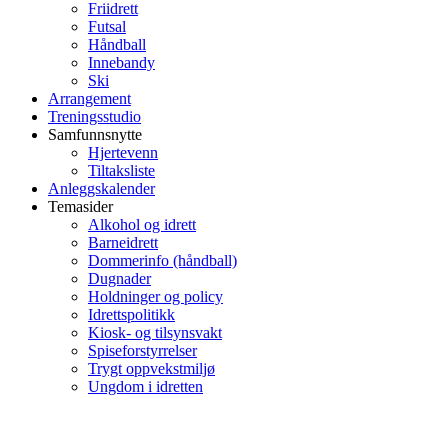
Friidrett
Futsal
Håndball
Innebandy
Ski
Arrangement
Treningsstudio
Samfunnsnytte
Hjertevenn
Tiltaksliste
Anleggskalender
Temasider
Alkohol og idrett
Barneidrett
Dommerinfo (håndball)
Dugnader
Holdninger og policy
Idrettspolitikk
Kiosk- og tilsynsvakt
Spiseforstyrrelser
Trygt oppvekstmiljø
Ungdom i idretten