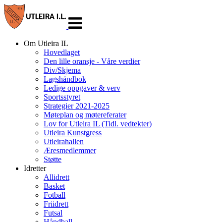
Veksle
navigasjon
Om Utleira IL
Hovedlaget
Den lille oransje - Våre verdier
Div/Skjema
Lagshåndbok
Ledige oppgaver & verv
Sportsstyret
Strategier 2021-2025
Møteplan og møtereferater
Lov for Utleira IL (Tidl. vedtekter)
Utleira Kunstgress
Utleirahallen
Æresmedlemmer
Støtte
Idretter
Allidrett
Basket
Fotball
Friidrett
Futsal
Håndball