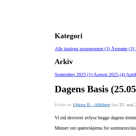
Kategori
Alle innlegg
arrangement (3)
Årsmøte (3)
Arkiv
September 2025 (1)
August 2025 (4)
Apri
Dagens Basis (25.05
Postet av
Utleira IL - Allidrett
den
25. mai
Vi må desverre avlyse begge dagens trenin
Minner om spørreskjema for sommeravsluni