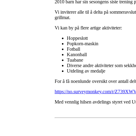
2010 barn har sin sesongens siste trening
Vi inviterer alle til å delta på sommeravslu
grillmat.
Vi kan by på flere artige aktiviteter:
Hoppeslott
Popkorn-maskin
Fotball
Kanonball
Tuabane
Diverse andre aktiviteter som sekkh
Utdeling av medalje
For å få noenlunde oversikt over antall del
https://no.surveymonkey.com/r/Z739XW
Med vennlig hilsen avdelings styret ved U