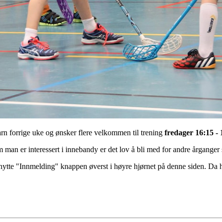
arn forrige uke og ønsker flere velkommen til trening
fredager 16:15 - 
man er interessert i innebandy er det lov å bli med for andre årganger så
te "Innmelding" knappen øverst i høyre hjørnet på denne siden. Da har 