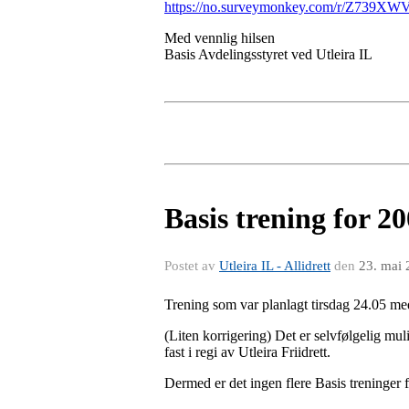
https://no.surveymonkey.com/r/Z739XW
Med vennlig hilsen
Basis Avdelingsstyret ved Utleira IL
Basis trening for 2
Postet av
Utleira IL - Allidrett
den
23. mai
Trening som var planlagt tirsdag 24.05 med 
(Liten korrigering) Det er selvfølgelig muli
fast i regi av Utleira Friidrett.
Dermed er det ingen flere Basis treninger