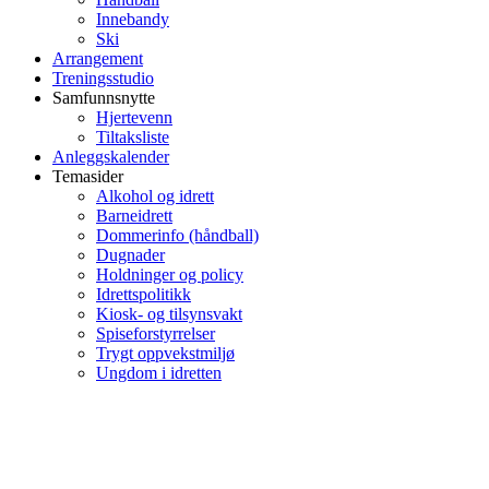
Innebandy
Ski
Arrangement
Treningsstudio
Samfunnsnytte
Hjertevenn
Tiltaksliste
Anleggskalender
Temasider
Alkohol og idrett
Barneidrett
Dommerinfo (håndball)
Dugnader
Holdninger og policy
Idrettspolitikk
Kiosk- og tilsynsvakt
Spiseforstyrrelser
Trygt oppvekstmiljø
Ungdom i idretten