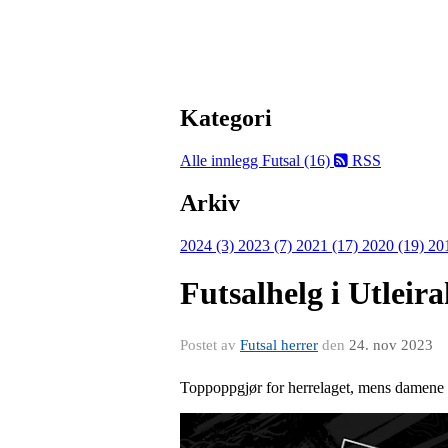
Kategori
Alle innlegg
Futsal (16)
RSS
Arkiv
2024 (3)
2023 (7)
2021 (17)
2020 (19)
20
Futsalhelg i Utleira
Postet av
Futsal herrer
den
24. nov 2023
Toppoppgjør for herrelaget, mens damene å