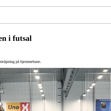
en i futsal
serieåpning på hjemmebane.