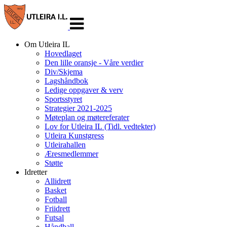
Veksle
navigasjon
Om Utleira IL
Hovedlaget
Den lille oransje - Våre verdier
Div/Skjema
Lagshåndbok
Ledige oppgaver & verv
Sportsstyret
Strategier 2021-2025
Møteplan og møtereferater
Lov for Utleira IL (Tidl. vedtekter)
Utleira Kunstgress
Utleirahallen
Æresmedlemmer
Støtte
Idretter
Allidrett
Basket
Fotball
Friidrett
Futsal
Håndball