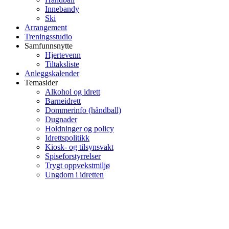
Innebandy
Ski
Arrangement
Treningsstudio
Samfunnsnytte
Hjertevenn
Tiltaksliste
Anleggskalender
Temasider
Alkohol og idrett
Barneidrett
Dommerinfo (håndball)
Dugnader
Holdninger og policy
Idrettspolitikk
Kiosk- og tilsynsvakt
Spiseforstyrrelser
Trygt oppvekstmiljø
Ungdom i idretten