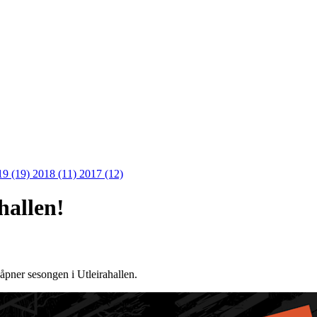
19 (19)
2018 (11)
2017 (12)
hallen!
pner sesongen i Utleirahallen.