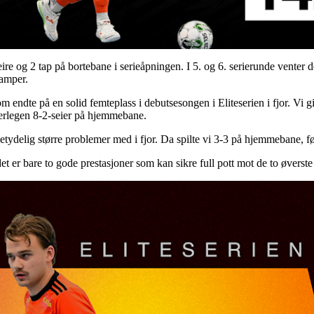
ire og 2 tap på bortebane i serieåpningen. I 5. og 6. serierunde venter 
kamper.
endte på en solid femteplass i debutsesongen i Eliteserien i fjor. Vi gi
verlegen 8-2-seier på hjemmebane.
ydelig større problemer med i fjor. Da spilte vi 3-3 på hjemmebane, før
et er bare to gode prestasjoner som kan sikre full pott mot de to øverste