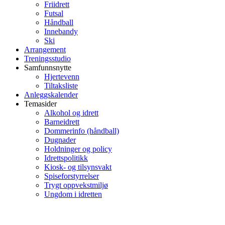
Friidrett
Futsal
Håndball
Innebandy
Ski
Arrangement
Treningsstudio
Samfunnsnytte
Hjertevenn
Tiltaksliste
Anleggskalender
Temasider
Alkohol og idrett
Barneidrett
Dommerinfo (håndball)
Dugnader
Holdninger og policy
Idrettspolitikk
Kiosk- og tilsynsvakt
Spiseforstyrrelser
Trygt oppvekstmiljø
Ungdom i idretten