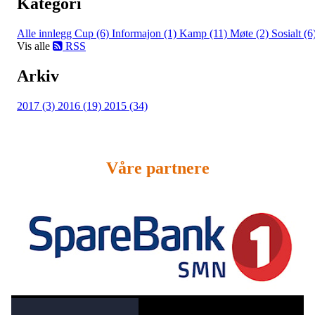
Kategori
Alle innlegg
Cup (6)
Informajon (1)
Kamp (11)
Møte (2)
Sosialt (6
Vis alle
RSS
Arkiv
2017 (3)
2016 (19)
2015 (34)
Våre partnere