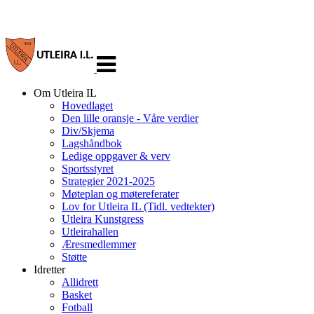
Veksle
navigasjon
Om Utleira IL
Hovedlaget
Den lille oransje - Våre verdier
Div/Skjema
Lagshåndbok
Ledige oppgaver & verv
Sportsstyret
Strategier 2021-2025
Møteplan og møtereferater
Lov for Utleira IL (Tidl. vedtekter)
Utleira Kunstgress
Utleirahallen
Æresmedlemmer
Støtte
Idretter
Allidrett
Basket
Fotball