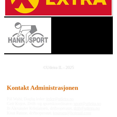
©Utleira IL - 2025
Kontakt Administrasjonen
Pål Wahl, Daglig leder:
leder@utleira.no
Geir Kojen, Drift- og sportskoordinator:
sport@utleira.no
Ib Alexander Kristiansen, driftsoperatør,
drift@utleira.no
Knut Rønne, driftsoperatør,
knuroen@hotmail.com