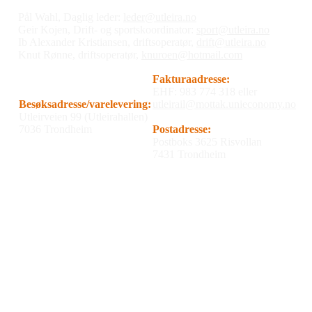
Pål Wahl, Daglig leder:
leder@utleira.no
Geir Kojen, Drift- og sportskoordinator:
sport@utleira.no
Ib Alexander Kristiansen, driftsoperatør,
drift@utleira.no
Knut Rønne, driftsoperatør,
knuroen@hotmail.com
Fakturaadresse:
EHF: 983 774 318 eller
Besøksadresse/varelevering:
utleirail@mottak.unieconomy.no
Utleirveien 99 (Utleirahallen)
7036 Trondheim
Postadresse:
Postboks 3625 Risvollan
7431 Trondheim