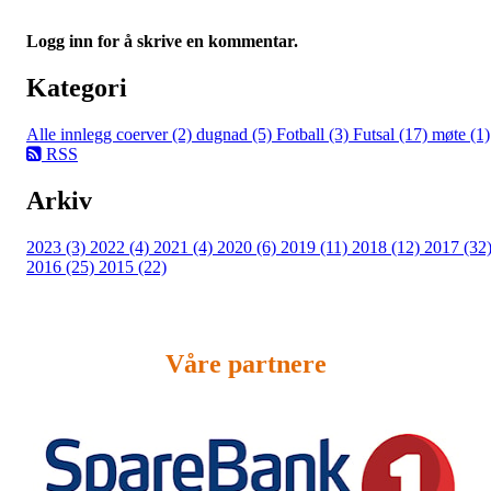
Logg inn for å skrive en kommentar.
Kategori
Alle innlegg
coerver (2)
dugnad (5)
Fotball (3)
Futsal (17)
møte (1)
RSS
Arkiv
2023 (3)
2022 (4)
2021 (4)
2020 (6)
2019 (11)
2018 (12)
2017 (32
2016 (25)
2015 (22)
Våre partnere