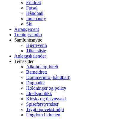
Friidrett
Futsal
Håndball
Innebandy
Ski
Arrangement
Treningsstudio
Samfunnsnytte
Hjertevenn
Tiltaksliste
Anleggskalender
Temasider
Alkohol og idrett
Barneidrett
Dommerinfo (håndball)
Dugnader
Holdninger og policy
Idrettspolitikk
Kiosk- og tilsynsvakt
Spiseforstyrrelser
Trygt oppvekstmiljø
Ungdom i idretten