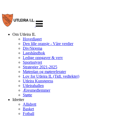
Veksle
navigasjon
Om Utleira IL
Hovedlaget
Den lille oransje - Våre verdier
Div/Skjema
Lagshåndbok
Ledige oppgaver & verv
Sportsstyret
Strategier 2021-2025
Møteplan og møtereferater
Lov for Utleira IL (Tidl. vedtekter)
Utleira Kunstgress
Utleirahallen
Æresmedlemmer
Støtte
Idretter
Allidrett
Basket
Fotball