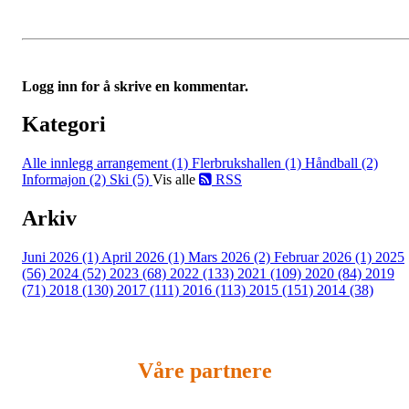
Logg inn for å skrive en kommentar.
Kategori
Alle innlegg
arrangement (1)
Flerbrukshallen (1)
Håndball (2)
Informajon (2)
Ski (5)
Vis alle
RSS
Arkiv
Juni 2026 (1)
April 2026 (1)
Mars 2026 (2)
Februar 2026 (1)
2025
(56)
2024 (52)
2023 (68)
2022 (133)
2021 (109)
2020 (84)
2019
(71)
2018 (130)
2017 (111)
2016 (113)
2015 (151)
2014 (38)
Våre partnere