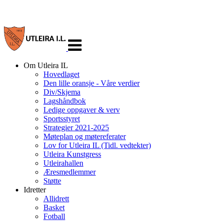
Veksle
navigasjon
Om Utleira IL
Hovedlaget
Den lille oransje - Våre verdier
Div/Skjema
Lagshåndbok
Ledige oppgaver & verv
Sportsstyret
Strategier 2021-2025
Møteplan og møtereferater
Lov for Utleira IL (Tidl. vedtekter)
Utleira Kunstgress
Utleirahallen
Æresmedlemmer
Støtte
Idretter
Allidrett
Basket
Fotball