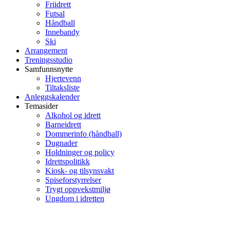
Friidrett
Futsal
Håndball
Innebandy
Ski
Arrangement
Treningsstudio
Samfunnsnytte
Hjertevenn
Tiltaksliste
Anleggskalender
Temasider
Alkohol og idrett
Barneidrett
Dommerinfo (håndball)
Dugnader
Holdninger og policy
Idrettspolitikk
Kiosk- og tilsynsvakt
Spiseforstyrrelser
Trygt oppvekstmiljø
Ungdom i idretten