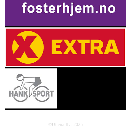
©Utleira IL - 2025