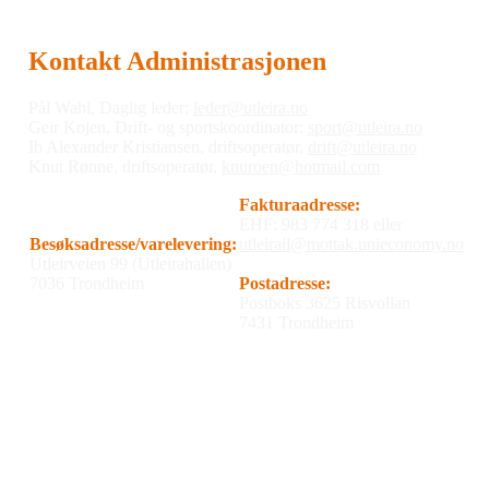
Kontakt Administrasjonen
Pål Wahl, Daglig leder:
leder@utleira.no
Geir Kojen, Drift- og sportskoordinator:
sport@utleira.no
Ib Alexander Kristiansen, driftsoperatør,
drift@utleira.no
Knut Rønne, driftsoperatør,
knuroen@hotmail.com
Fakturaadresse:
EHF: 983 774 318 eller
Besøksadresse/varelevering:
utleirail@mottak.unieconomy.no
Utleirveien 99 (Utleirahallen)
7036 Trondheim
Postadresse:
Postboks 3625 Risvollan
7431 Trondheim