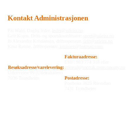
Kontakt Administrasjonen
Pål Wahl, Daglig leder:
leder@utleira.no
Geir Kojen, Drift- og sportskoordinator:
sport@utleira.no
Ib Alexander Kristiansen, driftsoperatør,
drift@utleira.no
Knut Rønne, driftsoperatør,
knuroen@hotmail.com
Fakturaadresse:
EHF: 983 774 318 eller
Besøksadresse/varelevering:
utleirail@mottak.unieconomy.no
Utleirveien 99 (Utleirahallen)
7036 Trondheim
Postadresse:
Postboks 3625 Risvollan
7431 Trondheim