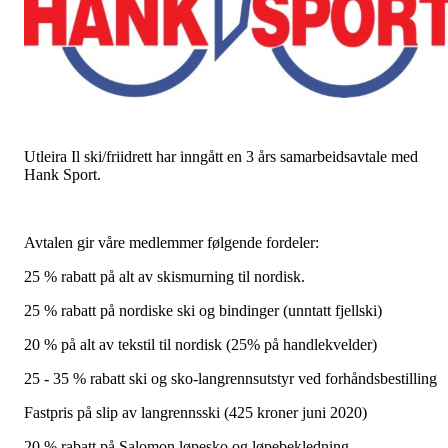
Utleira Il ski/friidrett har inngått en 3 års samarbeidsavtale med
Hank Sport.
Avtalen gir våre medlemmer følgende fordeler:
25 % rabatt på alt av skismurning til nordisk.
25 % rabatt på nordiske ski og bindinger (unntatt fjellski)
20 % på alt av tekstil til nordisk (25% på handlekvelder)
25 - 35 % rabatt ski og sko-langrennsutstyr ved forhåndsbestilling
Fastpris på slip av langrennsski (425 kroner juni 2020)
20 % rabatt på Salomon løpesko og løpebekledning