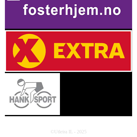
©Utleira IL - 2025