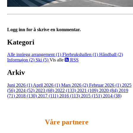
Logg inn for å skrive en kommentar.
Kategori
Alle innlegg
arrangement (1)
Flerbrukshallen (1)
Håndball (2)
Informajon (2)
Ski (5)
Vis alle
RSS
Arkiv
Juni 2026 (1)
April 2026 (1)
Mars 2026 (2)
Februar 2026 (1)
2025
(56)
2024 (52)
2023 (68)
2022 (133)
2021 (109)
2020 (84)
2019
(71)
2018 (130)
2017 (111)
2016 (113)
2015 (151)
2014 (38)
Våre partnere