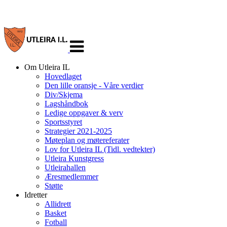
Veksle
navigasjon
Om Utleira IL
Hovedlaget
Den lille oransje - Våre verdier
Div/Skjema
Lagshåndbok
Ledige oppgaver & verv
Sportsstyret
Strategier 2021-2025
Møteplan og møtereferater
Lov for Utleira IL (Tidl. vedtekter)
Utleira Kunstgress
Utleirahallen
Æresmedlemmer
Støtte
Idretter
Allidrett
Basket
Fotball