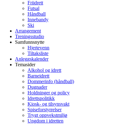
Friidrett
Futsal
Håndball
Innebandy
Ski
Arrangement
Treningsstudio
Samfunnsnytte
Hjertevenn
Tiltaksliste
Anleggskalender
Temasider
Alkohol og idrett
Barneidrett
Dommerinfo (håndball)
Dugnader
Holdninger og policy
Idrettspolitikk
Kiosk- og tilsynsvakt
Spiseforstyrrelser
Trygt oppvekstmiljø
Ungdom i idretten