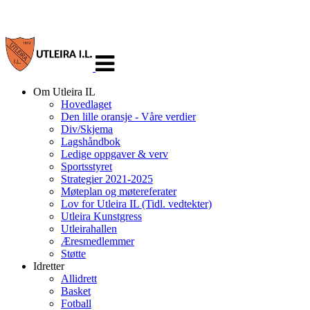
Veksle
navigasjon
Om Utleira IL
Hovedlaget
Den lille oransje - Våre verdier
Div/Skjema
Lagshåndbok
Ledige oppgaver & verv
Sportsstyret
Strategier 2021-2025
Møteplan og møtereferater
Lov for Utleira IL (Tidl. vedtekter)
Utleira Kunstgress
Utleirahallen
Æresmedlemmer
Støtte
Idretter
Allidrett
Basket
Fotball