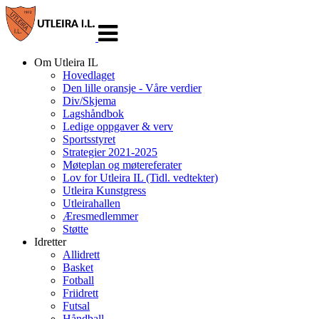
Veksle
navigasjon
Om Utleira IL
Hovedlaget
Den lille oransje - Våre verdier
Div/Skjema
Lagshåndbok
Ledige oppgaver & verv
Sportsstyret
Strategier 2021-2025
Møteplan og møtereferater
Lov for Utleira IL (Tidl. vedtekter)
Utleira Kunstgress
Utleirahallen
Æresmedlemmer
Støtte
Idretter
Allidrett
Basket
Fotball
Friidrett
Futsal
Håndball