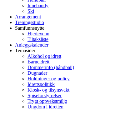
Innebandy
Ski
Arrangement
Treningsstudio
Samfunnsnytte
Hjertevenn
Tiltaksliste
Anleggskalender
Temasider
Alkohol og idrett
Barneidrett
Dommerinfo (håndball)
Dugnader
Holdninger og policy
Idrettspolitikk
Kiosk- og tilsynsvakt
Spiseforstyrrelser
Trygt oppvekstmiljø
Ungdom i idretten