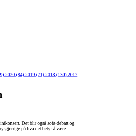
09)
2020 (84)
2019 (71)
2018 (130)
2017
n
inikonsert. Det blir også sofa-debatt og
nysgjerrige på hva det betyr å være