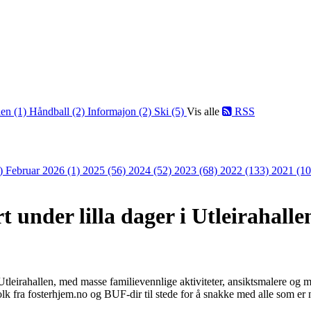
len (1)
Håndball (2)
Informajon (2)
Ski (5)
Vis alle
RSS
2)
Februar 2026 (1)
2025 (56)
2024 (52)
2023 (68)
2022 (133)
2021 (1
rt under lilla dager i Utleirahalle
 Utleirahallen, med masse familievennlige aktiviteter, ansiktsmalere og m
lk fra fosterhjem.no og BUF-dir til stede for å snakke med alle som er 