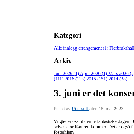
Kategori
Alle innlegg
arrangement (1)
Flerbrukshal
Arkiv
Juni 2026 (1)
April 2026 (1)
Mars 2026 (
(111)
2016 (113)
2015 (151)
2014 (38)
3. juni er det konse
Postet av
Utleira IL
den
15. mai 2023
Vi gleder oss til denne fantastiske dagen i
selveste ordføreren kommer. Det er også fo
fosterhjem.