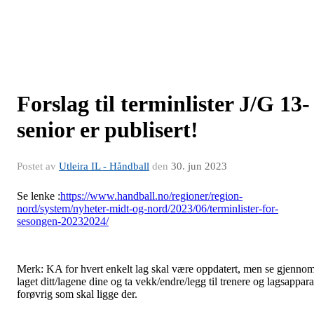
Forslag til terminlister J/G 13-
senior er publisert!
Postet av
Utleira IL - Håndball
den
30. jun 2023
Se lenke :
https://www.handball.no/regioner/region-
nord/system/nyheter-midt-og-nord/2023/06/terminlister-for-
sesongen-20232024/
Merk: KA for hvert enkelt lag skal være oppdatert, men se gjenno
laget ditt/lagene dine og ta vekk/endre/legg til trenere og lagsappara
forøvrig som skal ligge der.