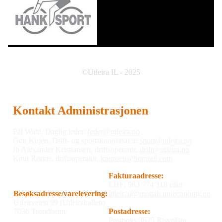
©Utleira IL - 2025
Kontakt Administrasjonen
Pål Wahl, Daglig leder:
leder@utleira.no
Geir Kojen, Drift- og sportskoordinator:
sport@utleira.no
Ib Alexander Kristiansen, driftsoperatør,
drift@utleira.no
Knut Rønne, driftsoperatør,
knuroen@hotmail.com
Fakturaadresse:
EHF: 983 774 318 eller
Besøksadresse/varelevering:
utleirail@mottak.unieconomy.no
Utleirveien 99 (Utleirahallen)
7036 Trondheim
Postadresse:
Postboks 3625 Risvollan