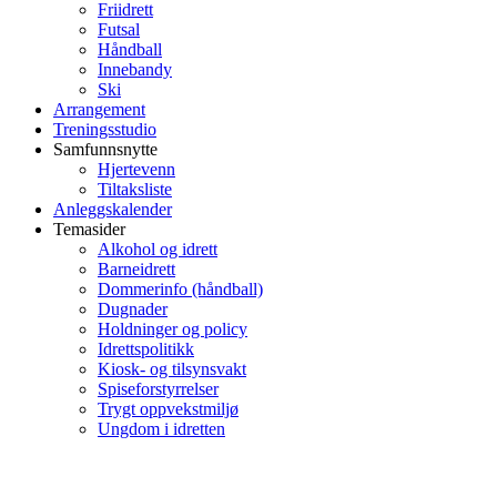
Friidrett
Futsal
Håndball
Innebandy
Ski
Arrangement
Treningsstudio
Samfunnsnytte
Hjertevenn
Tiltaksliste
Anleggskalender
Temasider
Alkohol og idrett
Barneidrett
Dommerinfo (håndball)
Dugnader
Holdninger og policy
Idrettspolitikk
Kiosk- og tilsynsvakt
Spiseforstyrrelser
Trygt oppvekstmiljø
Ungdom i idretten