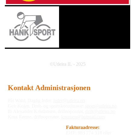
©Utleira IL - 2025
Kontakt Administrasjonen
Pål Wahl, Daglig leder:
leder@utleira.no
Geir Kojen, Drift- og sportskoordinator:
sport@utleira.no
Ib Alexander Kristiansen, driftsoperatør,
drift@utleira.no
Knut Rønne, driftsoperatør,
knuroen@hotmail.com
Fakturaadresse:
EHF: 983 774 318 eller