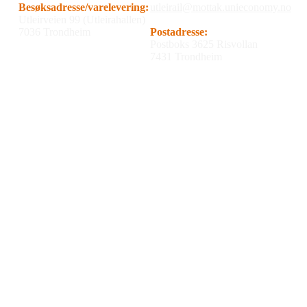
Besøksadresse/varelevering:
utleirail@mottak.unieconomy.no
Utleirveien 99 (Utleirahallen)
7036 Trondheim
Postadresse:
Postboks 3625 Risvollan
7431 Trondheim