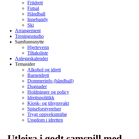
Friidrett
Futsal
Håndball
Innebandy
Ski
Arrangement
Treningsstudio
Samfunnsnytte
Hjertevenn
Tiltaksliste
Anleggskalender
Temasider
Alkohol og idrett
Barneidrett
Dommerinfo (håndball)
Dugnader
Holdninger og policy
Idrettspolitikk
Kiosk- og tilsynsvakt
Spiseforstyrrelser
Trygt oppvekstmiljø
Ungdom i idretten
Utleira i godt samspill med