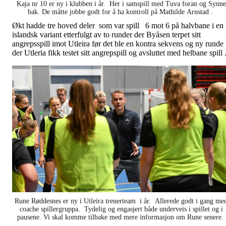
Kaja nr 10 er ny i klubben i år. Her i samspill med Tuva foran og Synne
bak. De måtte jobbe godt for å ha kontroll på Mathilde Arnstad .
Økt hadde tre hoved deler som var spill 6 mot 6 på halvbane i en
islandsk variant etterfulgt av to runder der Byåsen terpet sitt
angrepsspill imot Utleira før det ble en kontra sekvens og ny runde
der Utleria fikk testet sitt angrepspill og avsluttet med helbane spill 
Rune Røddesnes er ny i Utleira trenerteam i år. Allerede godt i gang me
coache spillergruppa. Tydelig og engasjert både underveis i spillet og i
pausene. Vi skal komme tilbake med mere informasjon om Rune senere.