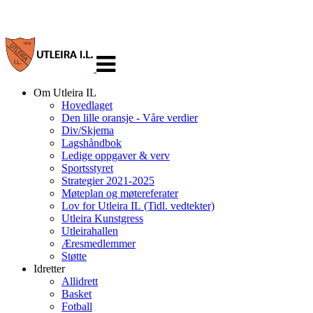
Veksle
navigasjon
Om Utleira IL
Hovedlaget
Den lille oransje - Våre verdier
Div/Skjema
Lagshåndbok
Ledige oppgaver & verv
Sportsstyret
Strategier 2021-2025
Møteplan og møtereferater
Lov for Utleira IL (Tidl. vedtekter)
Utleira Kunstgress
Utleirahallen
Æresmedlemmer
Støtte
Idretter
Allidrett
Basket
Fotball