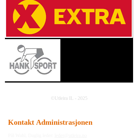
©Utleira IL - 2025
Kontakt Administrasjonen
Pål Wahl, Daglig leder:
leder@utleira.no