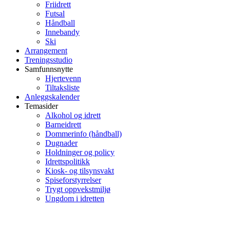
Friidrett
Futsal
Håndball
Innebandy
Ski
Arrangement
Treningsstudio
Samfunnsnytte
Hjertevenn
Tiltaksliste
Anleggskalender
Temasider
Alkohol og idrett
Barneidrett
Dommerinfo (håndball)
Dugnader
Holdninger og policy
Idrettspolitikk
Kiosk- og tilsynsvakt
Spiseforstyrrelser
Trygt oppvekstmiljø
Ungdom i idretten