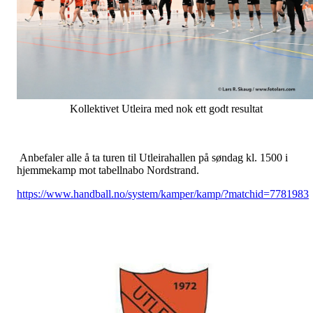
Kollektivet Utleira med nok ett godt resultat
Anbefaler alle å ta turen til Utleirahallen på søndag kl. 1500 i
hjemmekamp mot tabellnabo Nordstrand.
https://www.handball.no/system/kamper/kamp/?matchid=7781983