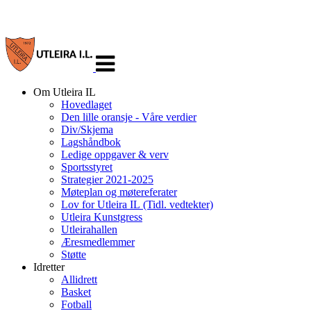
Veksle
navigasjon
Om Utleira IL
Hovedlaget
Den lille oransje - Våre verdier
Div/Skjema
Lagshåndbok
Ledige oppgaver & verv
Sportsstyret
Strategier 2021-2025
Møteplan og møtereferater
Lov for Utleira IL (Tidl. vedtekter)
Utleira Kunstgress
Utleirahallen
Æresmedlemmer
Støtte
Idretter
Allidrett
Basket
Fotball