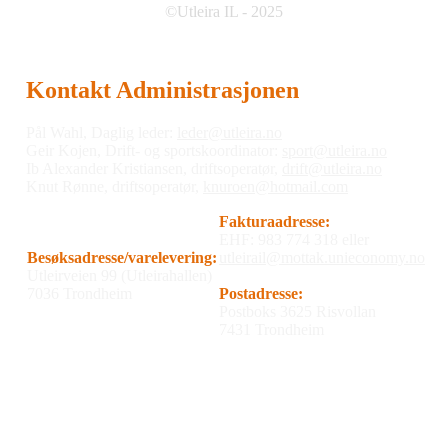
©Utleira IL - 2025
Kontakt Administrasjonen
Pål Wahl, Daglig leder:
leder@utleira.no
Geir Kojen, Drift- og sportskoordinator:
sport@utleira.no
Ib Alexander Kristiansen, driftsoperatør,
drift@utleira.no
Knut Rønne, driftsoperatør,
knuroen@hotmail.com
Fakturaadresse:
EHF: 983 774 318 eller
Besøksadresse/varelevering:
utleirail@mottak.unieconomy.no
Utleirveien 99 (Utleirahallen)
7036 Trondheim
Postadresse:
Postboks 3625 Risvollan
7431 Trondheim