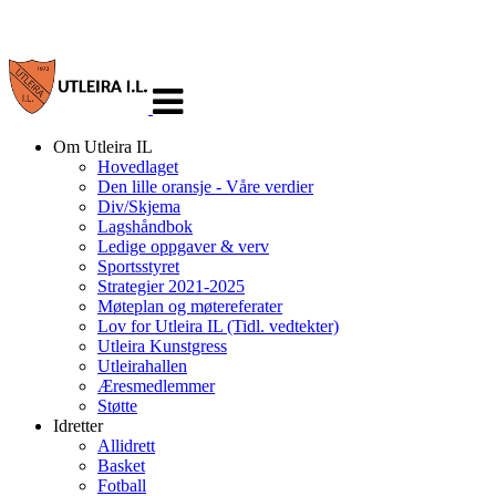
Veksle
navigasjon
Om Utleira IL
Hovedlaget
Den lille oransje - Våre verdier
Div/Skjema
Lagshåndbok
Ledige oppgaver & verv
Sportsstyret
Strategier 2021-2025
Møteplan og møtereferater
Lov for Utleira IL (Tidl. vedtekter)
Utleira Kunstgress
Utleirahallen
Æresmedlemmer
Støtte
Idretter
Allidrett
Basket
Fotball