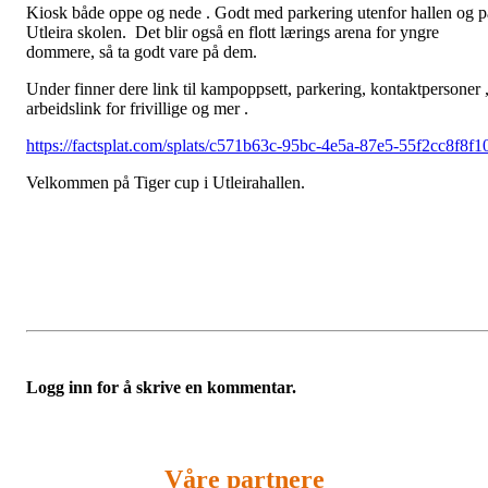
Kiosk både oppe og nede . Godt med parkering utenfor hallen og p
Utleira skolen. Det blir også en flott lærings arena for yngre
dommere, så ta godt vare på dem.
Under finner dere link til kampoppsett, parkering, kontaktpersoner 
arbeidslink for frivillige og mer .
https://factsplat.com/splats/c571b63c-95bc-4e5a-87e5-55f2cc8f8f1
Velkommen på Tiger cup i Utleirahallen.
Logg inn for å skrive en kommentar.
Våre partnere