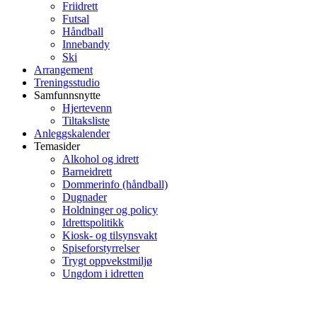
Friidrett
Futsal
Håndball
Innebandy
Ski
Arrangement
Treningsstudio
Samfunnsnytte
Hjertevenn
Tiltaksliste
Anleggskalender
Temasider
Alkohol og idrett
Barneidrett
Dommerinfo (håndball)
Dugnader
Holdninger og policy
Idrettspolitikk
Kiosk- og tilsynsvakt
Spiseforstyrrelser
Trygt oppvekstmiljø
Ungdom i idretten