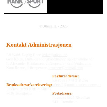
©Utleira IL - 2025
Kontakt Administrasjonen
Pål Wahl, Daglig leder:
leder@utleira.no
Geir Kojen, Drift- og sportskoordinator:
sport@utleira.no
Ib Alexander Kristiansen, driftsoperatør,
drift@utleira.no
Knut Rønne, driftsoperatør,
knuroen@hotmail.com
Fakturaadresse:
EHF: 983 774 318 eller
Besøksadresse/varelevering:
utleirail@mottak.unieconomy.no
Utleirveien 99 (Utleirahallen)
7036 Trondheim
Postadresse:
Postboks 3625 Risvollan
7431 Trondheim