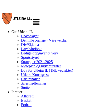
Veksle
navigasjon
Om Utleira IL
Hovedlaget
Den lille oransje - Våre verdier
Div/Skjema
Lagshåndbok
Ledige oppgaver & verv
Sportsstyret
Strategier 2021-2025
Møteplan og møtereferater
Lov for Utleira IL (Tidl. vedtekter)
Utleira Kunstgress
Utleirahallen
Æresmedlemmer
Støtte
Idretter
Allidrett
Basket
Fotball