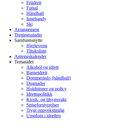
Friidrett
Futsal
Håndball
Innebandy
Ski
Arrangement
Treningsstudio
Samfunnsnytte
Hjertevenn
Tiltaksliste
Anleggskalender
Temasider
Alkohol og idrett
Barneidrett
Dommerinfo (håndball)
Dugnader
Holdninger og policy
Idrettspolitikk
Kiosk- og tilsynsvakt
Spiseforstyrrelser
Trygt oppvekstmiljø
Ungdom i idretten