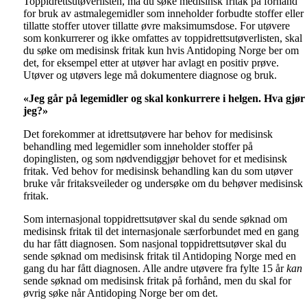
Toppidrettsutøverlisten, må du søke medisinsk fritak på forhånd
for bruk av astmalegemidler som inneholder forbudte stoffer eller
tillatte stoffer utover tillatte øvre maksimumsdose. For utøvere
som konkurrerer og ikke omfattes av toppidrettsutøverlisten, skal
du søke om medisinsk fritak kun hvis Antidoping Norge ber om
det, for eksempel etter at utøver har avlagt en positiv prøve.
Utøver og utøvers lege må dokumentere diagnose og bruk.
«Jeg går på legemidler og skal konkurrere i helgen. Hva gjør
jeg?»
Det forekommer at idrettsutøvere har behov for medisinsk
behandling med legemidler som inneholder stoffer på
dopinglisten, og som nødvendiggjør behovet for et medisinsk
fritak. Ved behov for medisinsk behandling kan du som utøver
bruke vår fritaksveileder og undersøke om du behøver medisinsk
fritak.
Som internasjonal toppidrettsutøver skal du sende søknad om
medisinsk fritak til det internasjonale særforbundet med en gang
du har fått diagnosen. Som nasjonal toppidrettsutøver skal du
sende søknad om medisinsk fritak til Antidoping Norge med en
gang du har fått diagnosen. Alle andre utøvere fra fylte 15 år
kan
sende søknad om medisinsk fritak på forhånd, men du skal for
øvrig søke når Antidoping Norge ber om det.