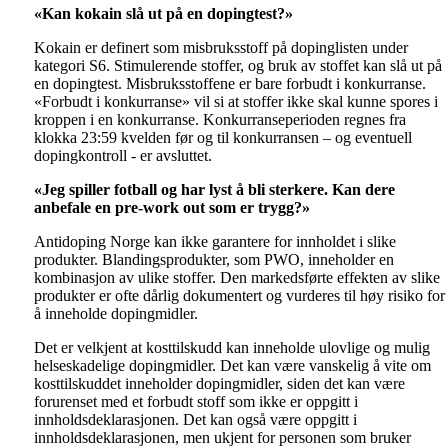
«Kan kokain slå ut på en dopingtest?»
Kokain er definert som misbruksstoff på dopinglisten under
kategori S6. Stimulerende stoffer, og bruk av stoffet kan slå ut på
en dopingtest. Misbruksstoffene er bare forbudt i konkurranse.
«Forbudt i konkurranse» vil si at stoffer ikke skal kunne spores i
kroppen i en konkurranse. Konkurranseperioden regnes fra
klokka 23:59 kvelden før og til konkurransen – og eventuell
dopingkontroll - er avsluttet.
«Jeg spiller fotball og har lyst å bli sterkere. Kan dere
anbefale en pre-work out som er trygg?»
Antidoping Norge kan ikke garantere for innholdet i slike
produkter. Blandingsprodukter, som PWO, inneholder en
kombinasjon av ulike stoffer. Den markedsførte effekten av slike
produkter er ofte dårlig dokumentert og vurderes til høy risiko for
å inneholde dopingmidler.
Det er velkjent at kosttilskudd kan inneholde ulovlige og mulig
helseskadelige dopingmidler. Det kan være vanskelig å vite om
kosttilskuddet inneholder dopingmidler, siden det kan være
forurenset med et forbudt stoff som ikke er oppgitt i
innholdsdeklarasjonen. Det kan også være oppgitt i
innholdsdeklarasjonen, men ukjent for personen som bruker