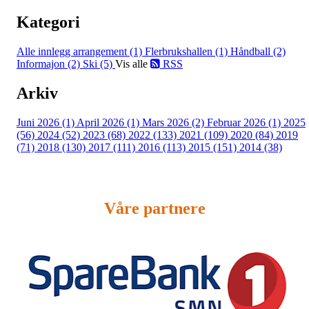
Kategori
Alle innlegg
arrangement (1)
Flerbrukshallen (1)
Håndball (2)
Informajon (2)
Ski (5)
Vis alle
RSS
Arkiv
Juni 2026 (1)
April 2026 (1)
Mars 2026 (2)
Februar 2026 (1)
2025
(56)
2024 (52)
2023 (68)
2022 (133)
2021 (109)
2020 (84)
2019
(71)
2018 (130)
2017 (111)
2016 (113)
2015 (151)
2014 (38)
Våre partnere