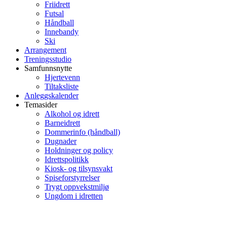
Friidrett
Futsal
Håndball
Innebandy
Ski
Arrangement
Treningsstudio
Samfunnsnytte
Hjertevenn
Tiltaksliste
Anleggskalender
Temasider
Alkohol og idrett
Barneidrett
Dommerinfo (håndball)
Dugnader
Holdninger og policy
Idrettspolitikk
Kiosk- og tilsynsvakt
Spiseforstyrrelser
Trygt oppvekstmiljø
Ungdom i idretten