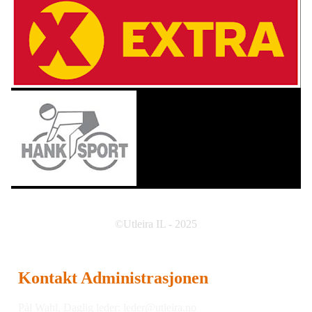
©Utleira IL - 2025
Kontakt Administrasjonen
Pål Wahl, Daglig leder:
leder@utleira.no