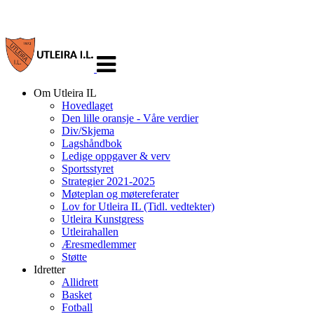
Veksle
navigasjon
Om Utleira IL
Hovedlaget
Den lille oransje - Våre verdier
Div/Skjema
Lagshåndbok
Ledige oppgaver & verv
Sportsstyret
Strategier 2021-2025
Møteplan og møtereferater
Lov for Utleira IL (Tidl. vedtekter)
Utleira Kunstgress
Utleirahallen
Æresmedlemmer
Støtte
Idretter
Allidrett
Basket
Fotball