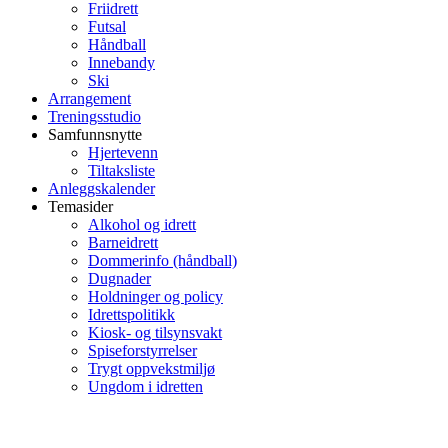
Friidrett
Futsal
Håndball
Innebandy
Ski
Arrangement
Treningsstudio
Samfunnsnytte
Hjertevenn
Tiltaksliste
Anleggskalender
Temasider
Alkohol og idrett
Barneidrett
Dommerinfo (håndball)
Dugnader
Holdninger og policy
Idrettspolitikk
Kiosk- og tilsynsvakt
Spiseforstyrrelser
Trygt oppvekstmiljø
Ungdom i idretten