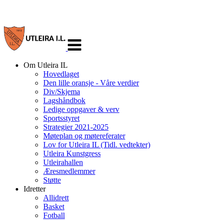
Veksle
navigasjon
Om Utleira IL
Hovedlaget
Den lille oransje - Våre verdier
Div/Skjema
Lagshåndbok
Ledige oppgaver & verv
Sportsstyret
Strategier 2021-2025
Møteplan og møtereferater
Lov for Utleira IL (Tidl. vedtekter)
Utleira Kunstgress
Utleirahallen
Æresmedlemmer
Støtte
Idretter
Allidrett
Basket
Fotball