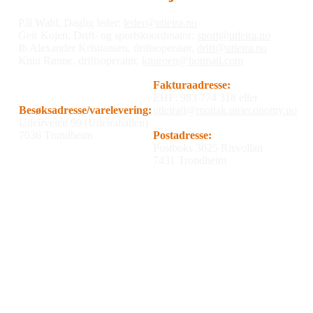
Pål Wahl, Daglig leder:
leder@utleira.no
Geir Kojen, Drift- og sportskoordinator:
sport@utleira.no
Ib Alexander Kristiansen, driftsoperatør,
drift@utleira.no
Knut Rønne, driftsoperatør,
knuroen@hotmail.com
Fakturaadresse:
EHF: 983 774 318 eller
Besøksadresse/varelevering:
utleirail@mottak.unieconomy.no
Utleirveien 99 (Utleirahallen)
7036 Trondheim
Postadresse:
Postboks 3625 Risvollan
7431 Trondheim