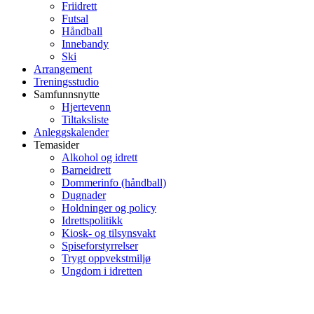
Friidrett
Futsal
Håndball
Innebandy
Ski
Arrangement
Treningsstudio
Samfunnsnytte
Hjertevenn
Tiltaksliste
Anleggskalender
Temasider
Alkohol og idrett
Barneidrett
Dommerinfo (håndball)
Dugnader
Holdninger og policy
Idrettspolitikk
Kiosk- og tilsynsvakt
Spiseforstyrrelser
Trygt oppvekstmiljø
Ungdom i idretten