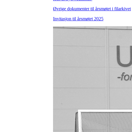
Øvrige dokumenter til årsmøtet i filarkivet
Invitasjon til årsmøtet 2025