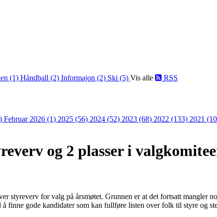
len (1)
Håndball (2)
Informajon (2)
Ski (5)
Vis alle
RSS
2)
Februar 2026 (1)
2025 (56)
2024 (52)
2023 (68)
2022 (133)
2021 (1
yreverv og 2 plasser i valgkomite
 over styreverv for valg på årsmøtet. Grunnen er at det fortsatt mangler no
å finne gode kandidater som kan fullføre listen over folk til styre og ste