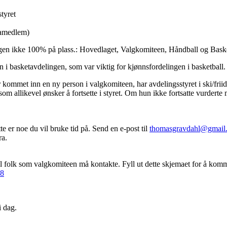
tyret
aramedlem)
ringen ikke 100% på plass.: Hovedlaget, Valgkomiteen, Håndball og Bask
n i basketavdelingen, som var viktig for kjønnsfordelingen i basketball.
har kommet inn en ny person i valgkomiteen, har avdelingsstyret i ski/frii
som allikevel ønsker å fortsette i styret. Om hun ikke fortsatte vurderte 
e er noe du vil bruke tid på. Send en e-post til
thomasgravdahl@gmail
ra.
l folk som valgkomiteen må kontakte. Fyll ut dette skjemaet for å komm
C8
i dag.