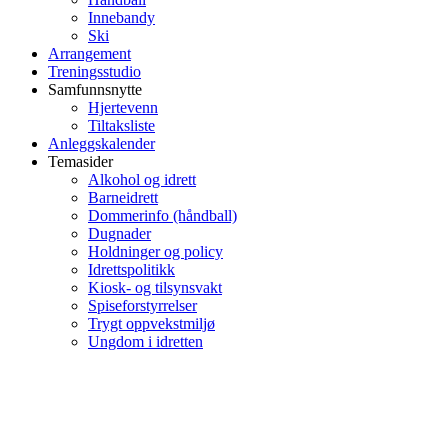
Innebandy
Ski
Arrangement
Treningsstudio
Samfunnsnytte
Hjertevenn
Tiltaksliste
Anleggskalender
Temasider
Alkohol og idrett
Barneidrett
Dommerinfo (håndball)
Dugnader
Holdninger og policy
Idrettspolitikk
Kiosk- og tilsynsvakt
Spiseforstyrrelser
Trygt oppvekstmiljø
Ungdom i idretten