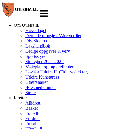
Veksle
navigasjon
Om Utleira IL
Hovedlaget
Den lille oransje - Våre verdier
Div/Skjema
Lagshåndbok
Ledige oppgaver & verv
Sportsstyret
Strategier 2021-2025
Møteplan og møtereferater
Lov for Utleira IL (Tidl. vedtekter)
Utleira Kunstgress
Utleirahallen
Æresmedlemmer
Støtte
Idretter
Allidrett
Basket
Fotball
Friidrett
Futsal
Håndball