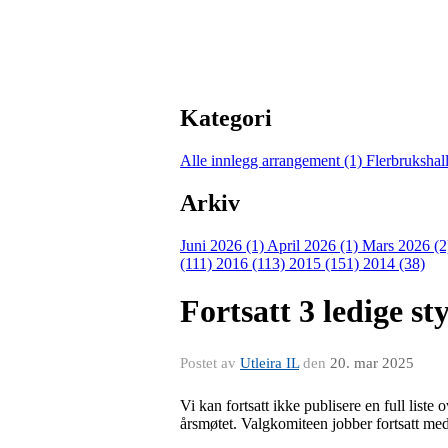
Kategori
Alle innlegg
arrangement (1)
Flerbrukshal
Arkiv
Juni 2026 (1)
April 2026 (1)
Mars 2026 (
(111)
2016 (113)
2015 (151)
2014 (38)
Fortsatt 3 ledige st
Postet av
Utleira IL
den
20. mar 2025
Vi kan fortsatt ikke publisere en full liste
årsmøtet. Valgkomiteen jobber fortsatt med 