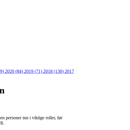
09)
2020 (84)
2019 (71)
2018 (130)
2017
en
en personer inn i viktige roller, før
ll.