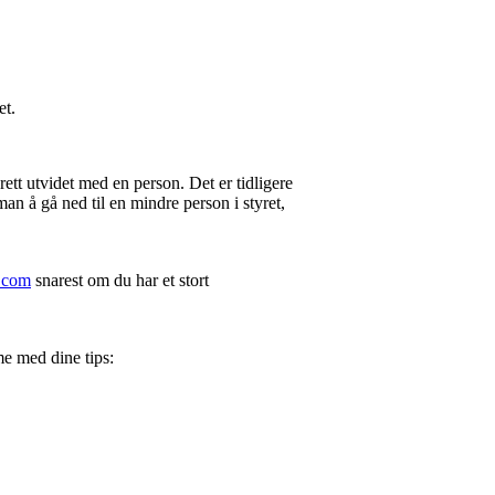
et.
drett utvidet med en person. Det er tidligere
man å gå ned til en mindre person i styret,
.com
snarest om du har et stort
e med dine tips: