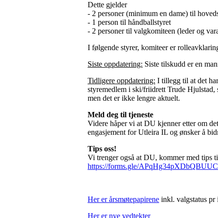
Dette gjelder
- 2 personer (minimum en dame) til hoveds
- 1 person til håndballstyret
- 2 personer til valgkomiteen (leder og v
I følgende styrer, komiteer er rolleavkla
Siste oppdatering:
Siste tilskudd er en man
Tidligere oppdatering:
I tillegg til at det 
styremedlem i ski/friidrett Trude Hjulstad, 
men det er ikke lengre aktuelt.
Meld deg til tjeneste
Videre håper vi at DU kjenner etter om dett
engasjement for Utleira IL og ønsker å bid
Tips oss!
Vi trenger også at DU, kommer med tips ti
https://forms.gle/APqHg34pXDbQBUU
Her er årsmøtepapirene
inkl. valgstatus pr 
Her er nye vedtekter