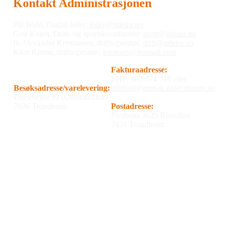
Kontakt Administrasjonen
Pål Wahl, Daglig leder:
leder@utleira.no
Geir Kojen, Drift- og sportskoordinator:
sport@utleira.no
Ib Alexander Kristiansen, driftsoperatør,
drift@utleira.no
Knut Rønne, driftsoperatør,
knuroen@hotmail.com
Fakturaadresse:
EHF: 983 774 318 eller
Besøksadresse/varelevering:
utleirail@mottak.unieconomy.no
Utleirveien 99 (Utleirahallen)
7036 Trondheim
Postadresse:
Postboks 3625 Risvollan
7431 Trondheim