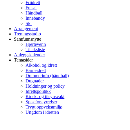
Friidrett
Futsal
Håndball
Innebandy
Ski
Arrangement
Treningsstudio
Samfunnsnytte
Hjertevenn
Tiltaksliste
Anleggskalender
Temasider
Alkohol og idrett
Barneidrett
Dommerinfo (håndball)
Dugnader
Holdninger og policy
Idrettspolitikk
Kiosk- og tilsynsvakt
Spiseforstyrrelser
Trygt oppvekstmiljø
Ungdom i idretten