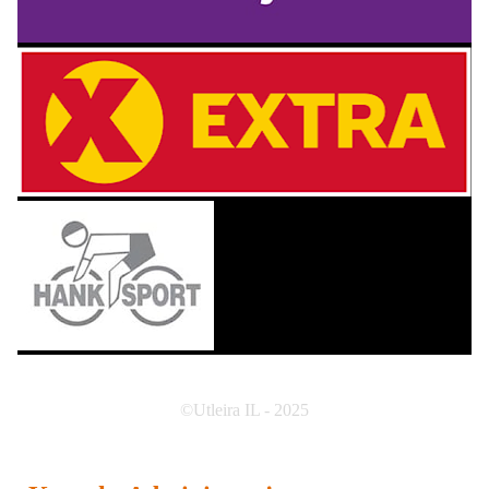
©Utleira IL - 2025