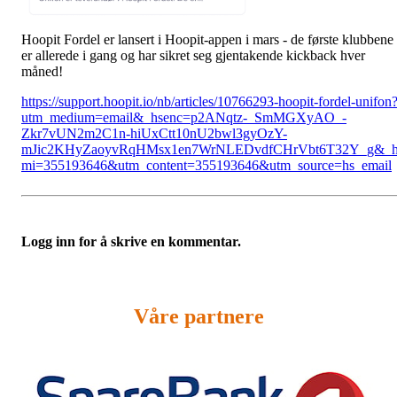
Hoopit Fordel er lansert i Hoopit-appen i mars - de første klubbene
er allerede i gang og har sikret seg gjentakende kickback hver
måned!
https://support.hoopit.io/nb/articles/10766293-hoopit-fordel-unifon
utm_medium=email&_hsenc=p2ANqtz-_SmMGXyAO_-
Zkr7vUN2m2C1n-hiUxCtt10nU2bwl3gyOzY-
mJic2KHyZaoyvRqHMsx1en7WrNLEDvdfCHrVbt6T32Y_g&_h
mi=355193646&utm_content=355193646&utm_source=hs_email
Logg inn for å skrive en kommentar.
Våre partnere