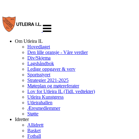
Veksle
navigasjon
Om Utleira IL
Hovedlaget
Den lille oransje - Våre verdier
Div/Skjema
Lagshåndbok
Ledige oppgaver & verv
Sportsstyret
Strategier 2021-2025
Møteplan og møtereferater
Lov for Utleira IL (Tidl. vedtekter)
Utleira Kunstgress
Utleirahallen
Æresmedlemmer
Støtte
Idretter
Allidrett
Basket
Fotball