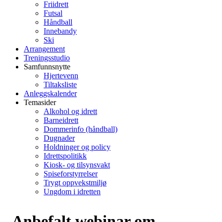
Friidrett
Futsal
Håndball
Innebandy
Ski
Arrangement
Treningsstudio
Samfunnsnytte
Hjertevenn
Tiltaksliste
Anleggskalender
Temasider
Alkohol og idrett
Barneidrett
Dommerinfo (håndball)
Dugnader
Holdninger og policy
Idrettspolitikk
Kiosk- og tilsynsvakt
Spiseforstyrrelser
Trygt oppvekstmiljø
Ungdom i idretten
Anbefalt webinar om