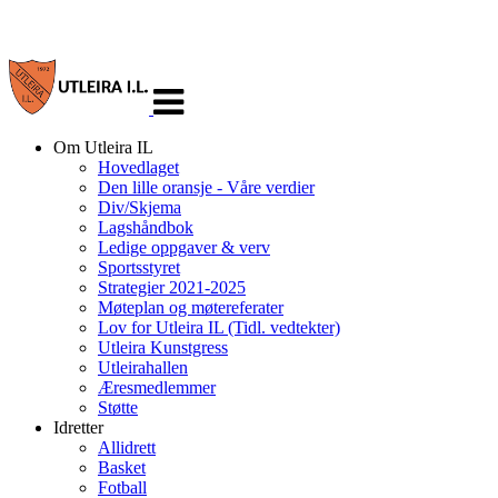
Veksle
navigasjon
Om Utleira IL
Hovedlaget
Den lille oransje - Våre verdier
Div/Skjema
Lagshåndbok
Ledige oppgaver & verv
Sportsstyret
Strategier 2021-2025
Møteplan og møtereferater
Lov for Utleira IL (Tidl. vedtekter)
Utleira Kunstgress
Utleirahallen
Æresmedlemmer
Støtte
Idretter
Allidrett
Basket
Fotball