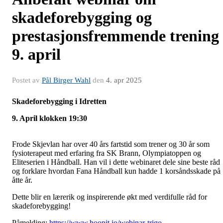
skadeforebygging og
prestasjonsfremmende trening
9. april
Postet av
Pål Birger Wahl
den
4. apr 2025
Skadeforebygging i Idretten
9. April klokken 19:30
Frode Skjevlan har over 40 års fartstid som trener og 30 år som
fysioterapeut med erfaring fra SK Brann, Olympiatoppen og
Eliteserien i Håndball. Han vil i dette webinaret dele sine beste råd
og forklare hvordan Fana Håndball kun hadde 1 korsåndsskade på
åtte år.
Dette blir en lærerik og inspirerende økt med verdifulle råd for
skadeforebygging!
Påmelding:
https://www.hoopit.io/webinar-trigo-