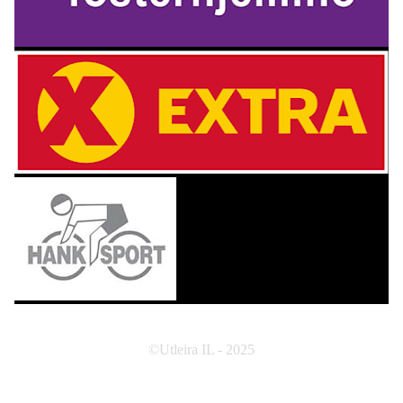
©Utleira IL - 2025