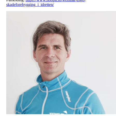
skadeforebygging_i_idretten/