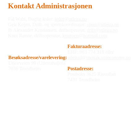
Kontakt Administrasjonen
Pål Wahl, Daglig leder:
leder@utleira.no
Geir Kojen, Drift- og sportskoordinator:
sport@utleira.no
Ib Alexander Kristiansen, driftsoperatør,
drift@utleira.no
Knut Rønne, driftsoperatør,
knuroen@hotmail.com
Fakturaadresse:
EHF: 983 774 318 eller
Besøksadresse/varelevering:
utleirail@mottak.unieconomy.no
Utleirveien 99 (Utleirahallen)
7036 Trondheim
Postadresse:
Postboks 3625 Risvollan
7431 Trondheim