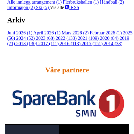
Alle innlegg
arrangement (1)
Flerbrukshallen (1)
Håndball (2)
Informajon (2)
Ski (5)
Vis alle
RSS
Arkiv
Juni 2026 (1)
April 2026 (1)
Mars 2026 (2)
Februar 2026 (1)
2025
(56)
2024 (52)
2023 (68)
2022 (133)
2021 (109)
2020 (84)
2019
(71)
2018 (130)
2017 (111)
2016 (113)
2015 (151)
2014 (38)
Våre partnere