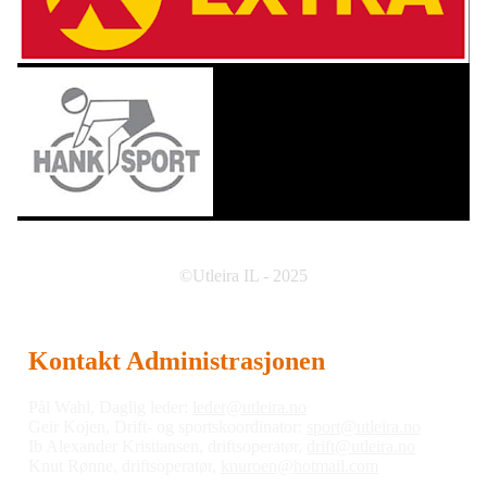
©Utleira IL - 2025
Kontakt Administrasjonen
Pål Wahl, Daglig leder:
leder@utleira.no
Geir Kojen, Drift- og sportskoordinator:
sport@utleira.no
Ib Alexander Kristiansen, driftsoperatør,
drift@utleira.no
Knut Rønne, driftsoperatør,
knuroen@hotmail.com