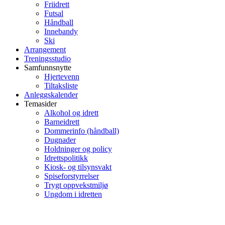
Friidrett
Futsal
Håndball
Innebandy
Ski
Arrangement
Treningsstudio
Samfunnsnytte
Hjertevenn
Tiltaksliste
Anleggskalender
Temasider
Alkohol og idrett
Barneidrett
Dommerinfo (håndball)
Dugnader
Holdninger og policy
Idrettspolitikk
Kiosk- og tilsynsvakt
Spiseforstyrrelser
Trygt oppvekstmiljø
Ungdom i idretten