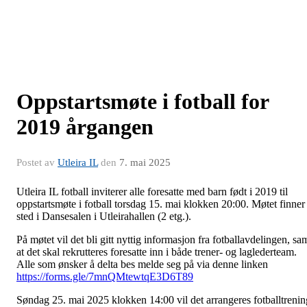
Oppstartsmøte i fotball for
2019 årgangen
Postet av
Utleira IL
den
7. mai 2025
Utleira IL fotball inviterer alle foresatte med barn født i 2019 til
oppstartsmøte i fotball torsdag 15. mai klokken 20:00. Møtet finner
sted i Dansesalen i Utleirahallen (2 etg.).
På møtet vil det bli gitt nyttig informasjon fra fotballavdelingen, sa
at det skal rekrutteres foresatte inn i både trener- og laglederteam.
Alle som ønsker å delta bes melde seg på via denne linken
https://forms.gle/7mnQMtewtqE3D6T89
Søndag 25. mai 2025 klokken 14:00 vil det arrangeres fotballtrenin