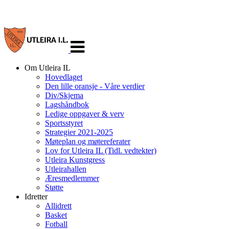
Veksle
navigasjon
Om Utleira IL
Hovedlaget
Den lille oransje - Våre verdier
Div/Skjema
Lagshåndbok
Ledige oppgaver & verv
Sportsstyret
Strategier 2021-2025
Møteplan og møtereferater
Lov for Utleira IL (Tidl. vedtekter)
Utleira Kunstgress
Utleirahallen
Æresmedlemmer
Støtte
Idretter
Allidrett
Basket
Fotball