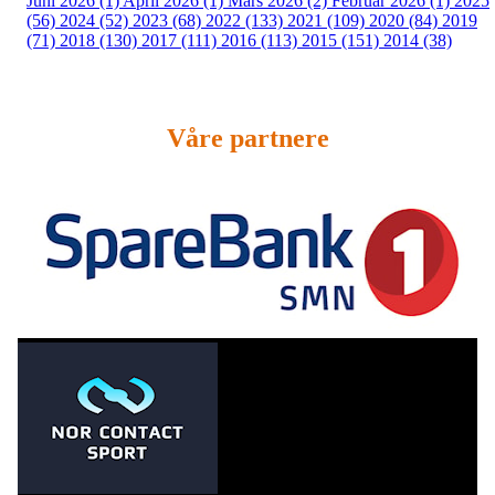
Juni 2026 (1)
April 2026 (1)
Mars 2026 (2)
Februar 2026 (1)
2025
(56)
2024 (52)
2023 (68)
2022 (133)
2021 (109)
2020 (84)
2019
(71)
2018 (130)
2017 (111)
2016 (113)
2015 (151)
2014 (38)
Våre partnere