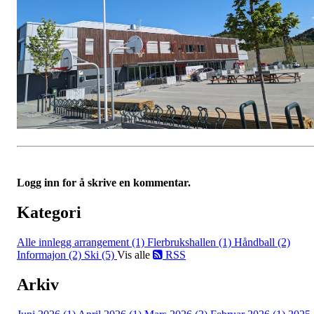
Logg inn for å skrive en kommentar.
Kategori
Alle innlegg
arrangement (1)
Flerbrukshallen (1)
Håndball (2)
Informajon (2)
Ski (5)
Vis alle
RSS
Arkiv