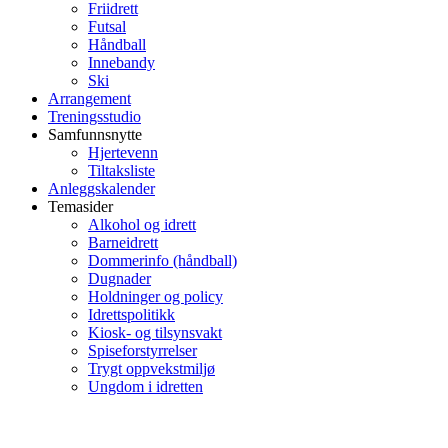
Friidrett
Futsal
Håndball
Innebandy
Ski
Arrangement
Treningsstudio
Samfunnsnytte
Hjertevenn
Tiltaksliste
Anleggskalender
Temasider
Alkohol og idrett
Barneidrett
Dommerinfo (håndball)
Dugnader
Holdninger og policy
Idrettspolitikk
Kiosk- og tilsynsvakt
Spiseforstyrrelser
Trygt oppvekstmiljø
Ungdom i idretten