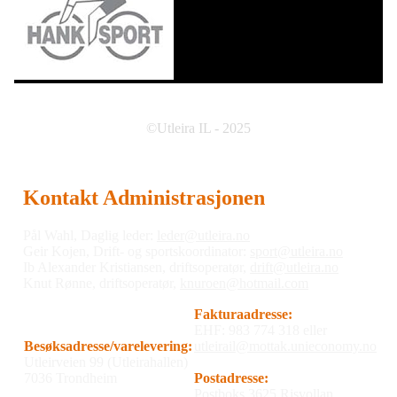
©Utleira IL - 2025
Kontakt Administrasjonen
Pål Wahl, Daglig leder:
leder@utleira.no
Geir Kojen, Drift- og sportskoordinator:
sport@utleira.no
Ib Alexander Kristiansen, driftsoperatør,
drift@utleira.no
Knut Rønne, driftsoperatør,
knuroen@hotmail.com
Fakturaadresse:
EHF: 983 774 318 eller
Besøksadresse/varelevering:
utleirail@mottak.unieconomy.no
Utleirveien 99 (Utleirahallen)
7036 Trondheim
Postadresse:
Postboks 3625 Risvollan