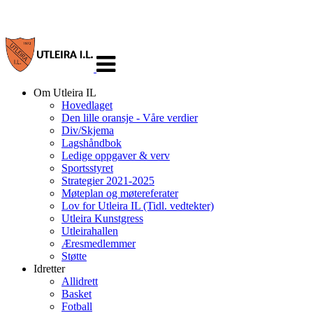
Veksle
navigasjon
Om Utleira IL
Hovedlaget
Den lille oransje - Våre verdier
Div/Skjema
Lagshåndbok
Ledige oppgaver & verv
Sportsstyret
Strategier 2021-2025
Møteplan og møtereferater
Lov for Utleira IL (Tidl. vedtekter)
Utleira Kunstgress
Utleirahallen
Æresmedlemmer
Støtte
Idretter
Allidrett
Basket
Fotball