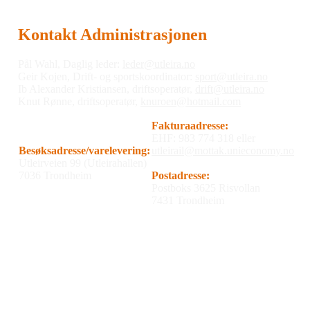
Kontakt Administrasjonen
Pål Wahl, Daglig leder:
leder@utleira.no
Geir Kojen, Drift- og sportskoordinator:
sport@utleira.no
Ib Alexander Kristiansen, driftsoperatør,
drift@utleira.no
Knut Rønne, driftsoperatør,
knuroen@hotmail.com
Fakturaadresse:
EHF: 983 774 318 eller
Besøksadresse/varelevering:
utleirail@mottak.unieconomy.no
Utleirveien 99 (Utleirahallen)
7036 Trondheim
Postadresse:
Postboks 3625 Risvollan
7431 Trondheim