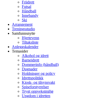
Friidrett
Futsal
Håndball
Innebandy
Ski
Arrangement
Treningsstudio
Samfunnsnytte
Hjertevenn
Tiltaksliste
Anleggskalender
Temasider
Alkohol og idrett
Barneidrett
Dommerinfo (håndball)
Dugnader
Holdninger og policy
Idrettspolitikk
Kiosk- og tilsynsvakt
Spiseforstyrrelser
Trygt oppvekstmiljø
Ungdom i idretten