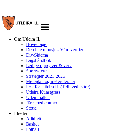
Veksle
navigasjon
Om Utleira IL
Hovedlaget
Den lille oransje - Våre verdier
Div/Skjema
Lagshåndbok
Ledige oppgaver & verv
Sportsstyret
Strategier 2021-2025
Møteplan og møtereferater
Lov for Utleira IL (Tidl. vedtekter)
Utleira Kunstgress
Utleirahallen
Æresmedlemmer
Støtte
Idretter
Allidrett
Basket
Fotball