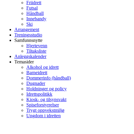
Friidrett
Futsal
Håndball
Innebandy
Ski
Arrangement
Treningsstudio
Samfunnsnytte
Hjertevenn
Tiltaksliste
Anleggskalender
Temasider
Alkohol og idrett
Barneidrett
Dommerinfo (håndball)
Dugnader
Holdninger og policy
Idrettspolitikk
Kiosk- og tilsynsvakt
Spiseforstyrrelser
Trygt oppvekstmiljø
Ungdom i idretten