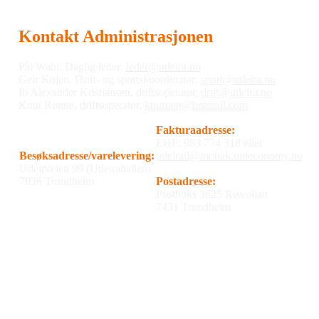
Kontakt Administrasjonen
Pål Wahl, Daglig leder:
leder@utleira.no
Geir Kojen, Drift- og sportskoordinator:
sport@utleira.no
Ib Alexander Kristiansen, driftsoperatør,
drift@utleira.no
Knut Rønne, driftsoperatør,
knuroen@hotmail.com
Fakturaadresse:
EHF: 983 774 318 eller
Besøksadresse/varelevering:
utleirail@mottak.unieconomy.no
Utleirveien 99 (Utleirahallen)
7036 Trondheim
Postadresse:
Postboks 3625 Risvollan
7431 Trondheim