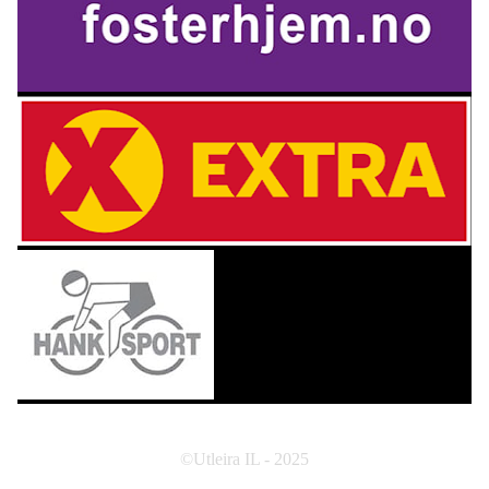
©Utleira IL - 2025