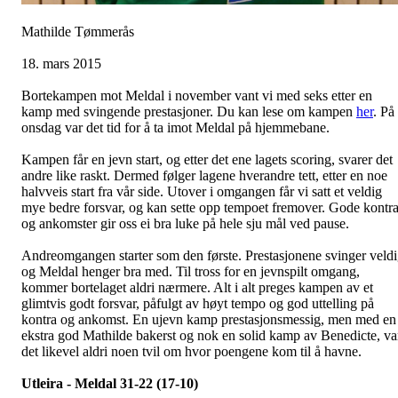
Mathilde Tømmerås
18. mars 2015
Bortekampen mot Meldal i november vant vi med seks etter en
kamp med svingende prestasjoner. Du kan lese om kampen
her
. På
onsdag var det tid for å ta imot Meldal på hjemmebane.
Kampen får en jevn start, og etter det ene lagets scoring, svarer det
andre like raskt. Dermed følger lagene hverandre tett, etter en noe
halvveis start fra vår side. Utover i omgangen får vi satt et veldig
mye bedre forsvar, og kan sette opp tempoet fremover. Gode kontr
og ankomster gir oss ei bra luke på hele sju mål ved pause.
Andreomgangen starter som den første. Prestasjonene svinger veld
og Meldal henger bra med. Til tross for en jevnspilt omgang,
kommer bortelaget aldri nærmere. Alt i alt preges kampen av et
glimtvis godt forsvar, påfulgt av høyt tempo og god uttelling på
kontra og ankomst. En ujevn kamp prestasjonsmessig, men med en
ekstra god Mathilde bakerst og nok en solid kamp av Benedicte, va
det likevel aldri noen tvil om hvor poengene kom til å havne.
Utleira - Meldal 31-22 (17-10)