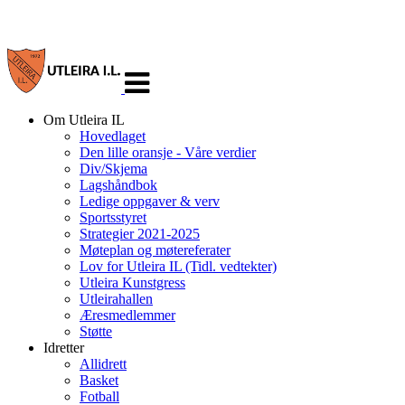
Veksle
navigasjon
Om Utleira IL
Hovedlaget
Den lille oransje - Våre verdier
Div/Skjema
Lagshåndbok
Ledige oppgaver & verv
Sportsstyret
Strategier 2021-2025
Møteplan og møtereferater
Lov for Utleira IL (Tidl. vedtekter)
Utleira Kunstgress
Utleirahallen
Æresmedlemmer
Støtte
Idretter
Allidrett
Basket
Fotball