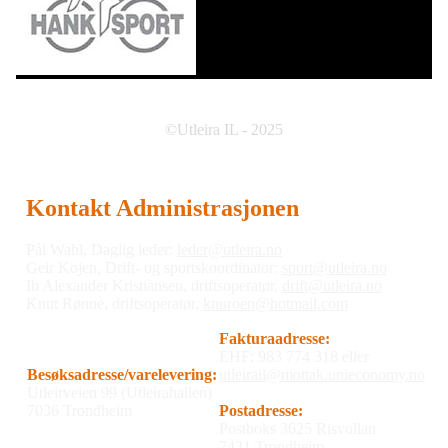
©Utleira IL - 2025
Kontakt Administrasjonen
Pål Wahl, Daglig leder:
leder@utleira.no
Geir Kojen, Drift- og sportskoordinator:
sport@utleira.no
Ib Alexander Kristiansen, driftsoperatør,
drift@utleira.no
Knut Rønne, driftsoperatør,
knuroen@hotmail.com
Fakturaadresse:
EHF: 983 774 318 eller
Besøksadresse/varelevering:
utleirail@mottak.unieconomy.no
Utleirveien 99 (Utleirahallen)
7036 Trondheim
Postadresse:
Postboks 3625 Risvollan
7431 Trondheim