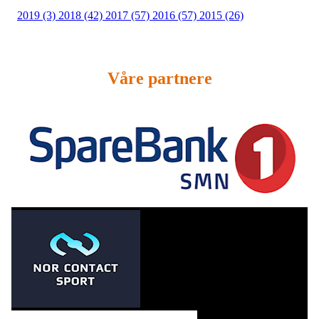
2019 (3)
2018 (42)
2017 (57)
2016 (57)
2015 (26)
Våre partnere