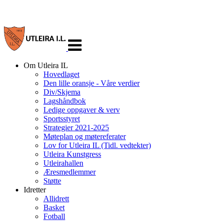
Veksle
navigasjon
Om Utleira IL
Hovedlaget
Den lille oransje - Våre verdier
Div/Skjema
Lagshåndbok
Ledige oppgaver & verv
Sportsstyret
Strategier 2021-2025
Møteplan og møtereferater
Lov for Utleira IL (Tidl. vedtekter)
Utleira Kunstgress
Utleirahallen
Æresmedlemmer
Støtte
Idretter
Allidrett
Basket
Fotball