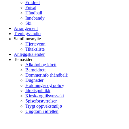
Friidrett
Futsal
Håndball
Innebandy
Ski
Arrangement
Treningsstudio
Samfunnsnytte
Hjertevenn
Tiltaksliste
Anleggskalender
Temasider
Alkohol og idrett
Barneidrett
Dommerinfo (håndball)
Dugnader
Holdninger og policy
Idrettspolitikk
Kiosk- og tilsynsvakt
Spiseforstyrrelser
Trygt oppvekstmiljø
Ungdom i idretten