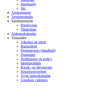
Innebandy
Ski
Arrangement
Treningsstudio
Samfunnsnytte
Hjertevenn
Tiltaksliste
Anleggskalender
Temasider
Alkohol og idrett
Barneidrett
Dommerinfo (håndball)
Dugnader
Holdninger og policy
Idrettspolitikk
Kiosk- og tilsynsvakt
Spiseforstyrrelser
Trygt oppvekstmiljø
Ungdom i idretten