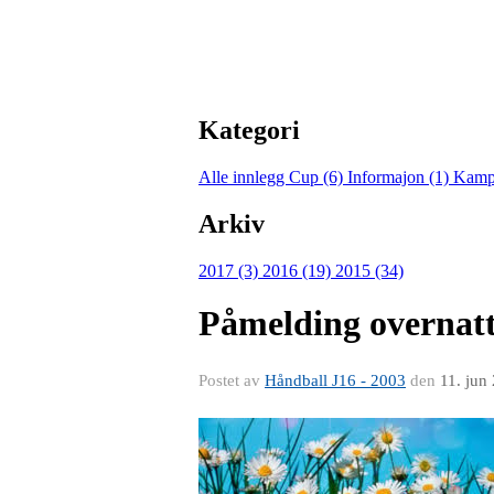
Kategori
Alle innlegg
Cup (6)
Informajon (1)
Kamp
Arkiv
2017 (3)
2016 (19)
2015 (34)
Påmelding overnattin
Postet av
Håndball J16 - 2003
den
11. jun