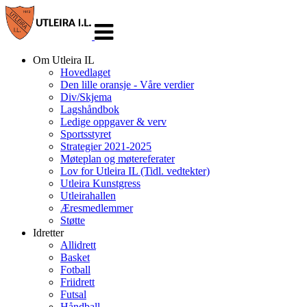
Veksle
navigasjon
Om Utleira IL
Hovedlaget
Den lille oransje - Våre verdier
Div/Skjema
Lagshåndbok
Ledige oppgaver & verv
Sportsstyret
Strategier 2021-2025
Møteplan og møtereferater
Lov for Utleira IL (Tidl. vedtekter)
Utleira Kunstgress
Utleirahallen
Æresmedlemmer
Støtte
Idretter
Allidrett
Basket
Fotball
Friidrett
Futsal
Håndball