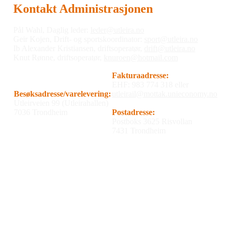
Kontakt Administrasjonen
Pål Wahl, Daglig leder:
leder@utleira.no
Geir Kojen, Drift- og sportskoordinator:
sport@utleira.no
Ib Alexander Kristiansen, driftsoperatør,
drift@utleira.no
Knut Rønne, driftsoperatør,
knuroen@hotmail.com
Fakturaadresse:
EHF: 983 774 318 eller
Besøksadresse/varelevering:
utleirail@mottak.unieconomy.no
Utleirveien 99 (Utleirahallen)
7036 Trondheim
Postadresse:
Postboks 3625 Risvollan
7431 Trondheim