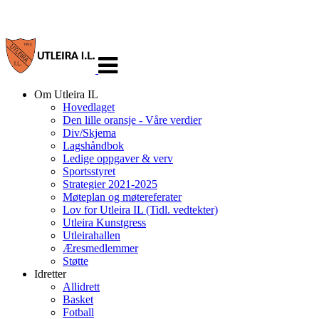
Veksle
navigasjon
Om Utleira IL
Hovedlaget
Den lille oransje - Våre verdier
Div/Skjema
Lagshåndbok
Ledige oppgaver & verv
Sportsstyret
Strategier 2021-2025
Møteplan og møtereferater
Lov for Utleira IL (Tidl. vedtekter)
Utleira Kunstgress
Utleirahallen
Æresmedlemmer
Støtte
Idretter
Allidrett
Basket
Fotball