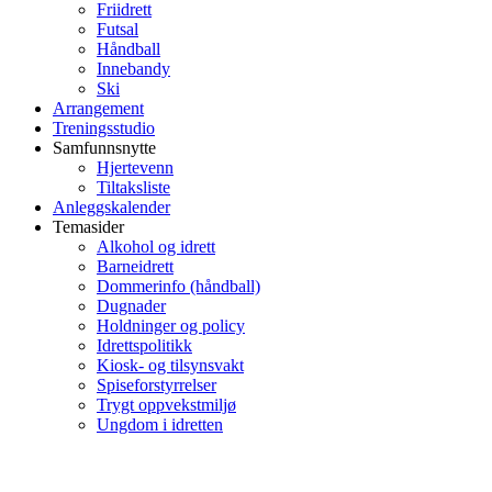
Friidrett
Futsal
Håndball
Innebandy
Ski
Arrangement
Treningsstudio
Samfunnsnytte
Hjertevenn
Tiltaksliste
Anleggskalender
Temasider
Alkohol og idrett
Barneidrett
Dommerinfo (håndball)
Dugnader
Holdninger og policy
Idrettspolitikk
Kiosk- og tilsynsvakt
Spiseforstyrrelser
Trygt oppvekstmiljø
Ungdom i idretten