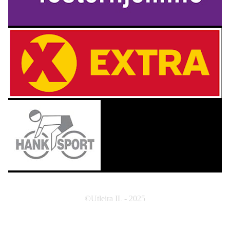
©Utleira IL - 2025