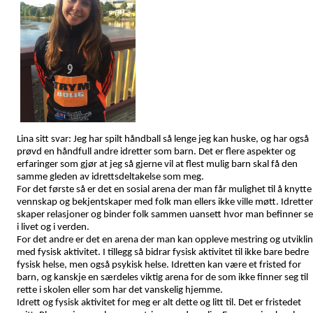
Lina sitt svar: Jeg har spilt håndball så lenge jeg kan huske, og har også
prøvd en håndfull andre idretter som barn. Det er flere aspekter og
erfaringer som gjør at jeg så gjerne vil at flest mulig barn skal få den
samme gleden av idrettsdeltakelse som meg.
For det første så er det en sosial arena der man får mulighet til å knytte
vennskap og bekjentskaper med folk man ellers ikke ville møtt. Idrette
skaper relasjoner og binder folk sammen uansett hvor man befinner s
i livet og i verden.
For det andre er det en arena der man kan oppleve mestring og utvikli
med fysisk aktivitet. I tillegg så bidrar fysisk aktivitet til ikke bare bedre
fysisk helse, men også psykisk helse. Idretten kan være et fristed for
barn, og kanskje en særdeles viktig arena for de som ikke finner seg til
rette i skolen eller som har det vanskelig hjemme.
Idrett og fysisk aktivitet for meg er alt dette og litt til. Det er fristedet