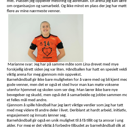
mitt. Plassen jeg opplever mestring og adrenalin. En arena jeg kan lære
om organisasjon og samarbeid. Og ikke minst en plass der jeg har møtt
flere av mine nærmeste venner.
Marianne svar: Jeg har på samme måte som Lina drevet med mye
forskjellig idrett siden jeg var liten. Håndballen har hatt en spesielt veld
viktig arena for meg gjennom min oppvekst.
Barnehåndball gir ikke bare muligheten for å være med og bli kjent me
gode venner, men det er også et sted hvor man kan møte voksene
utenfor hjemmet og skolen som ser deg. Man lærer ikke bare nye
bevegelser og skudd, men også det å samarbeide og jobbe sammen m
et felles mål med andre.
Gjennom å spille håndball har jeg lært viktige verdier som jeg har tatt
med meg videre til andre deler i livet. Deriblant at hardt arbeid, initiativ,
engasjement og innsats lønner seg.
Barnehåndball gir også en unik mulighet til å få tillit og ta ansvar i ung
alder. For meg er det viktig å forbedre tilbudet av barnehåndball slik at