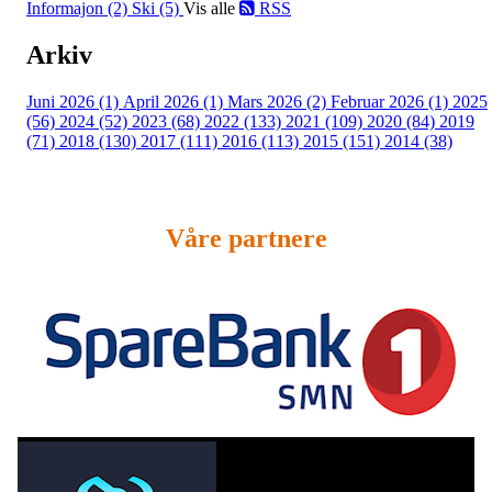
Informajon (2)
Ski (5)
Vis alle
RSS
Arkiv
Juni 2026 (1)
April 2026 (1)
Mars 2026 (2)
Februar 2026 (1)
2025
(56)
2024 (52)
2023 (68)
2022 (133)
2021 (109)
2020 (84)
2019
(71)
2018 (130)
2017 (111)
2016 (113)
2015 (151)
2014 (38)
Våre partnere