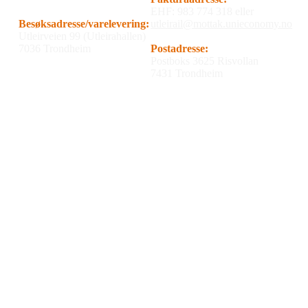
EHF: 983 774 318 eller
Besøksadresse/varelevering:
utleirail@mottak.unieconomy.no
Utleirveien 99 (Utleirahallen)
7036 Trondheim
Postadresse:
Postboks 3625 Risvollan
7431 Trondheim