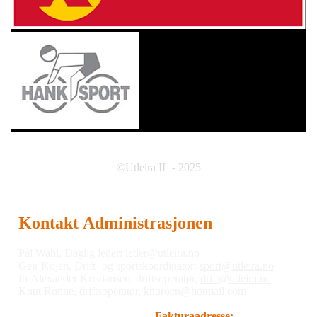
©Utleira IL - 2025
Kontakt Administrasjonen
Pål Wahl, Daglig leder:
leder@utleira.no
Geir Kojen, Drift- og sportskoordinator:
sport@utleira.no
Ib Alexander Kristiansen, driftsoperatør,
drift@utleira.no
Knut Rønne, driftsoperatør,
knuroen@hotmail.com
Fakturaadresse: