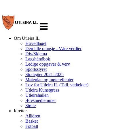
Veksle
navigasjon
Om Utleira IL
Hovedlaget
Den lille oransje - Våre verdier
Div/Skjema
Lagshåndbok
Ledige oppgaver & verv
Sportsstyret
Strategier 2021-2025
Møteplan og møtereferater
Lov for Utleira IL (Tidl. vedtekter)
Utleira Kunstgress
Utleirahallen
Æresmedlemmer
Støtte
Idretter
Allidrett
Basket
Fotball