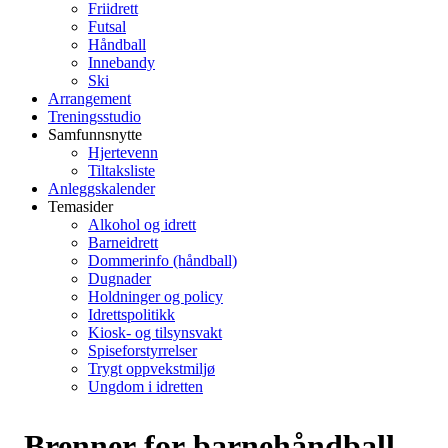
Friidrett
Futsal
Håndball
Innebandy
Ski
Arrangement
Treningsstudio
Samfunnsnytte
Hjertevenn
Tiltaksliste
Anleggskalender
Temasider
Alkohol og idrett
Barneidrett
Dommerinfo (håndball)
Dugnader
Holdninger og policy
Idrettspolitikk
Kiosk- og tilsynsvakt
Spiseforstyrrelser
Trygt oppvekstmiljø
Ungdom i idretten
Brenner for barnehåndball