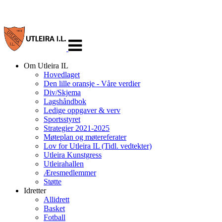
Veksle
navigasjon
Om Utleira IL
Hovedlaget
Den lille oransje - Våre verdier
Div/Skjema
Lagshåndbok
Ledige oppgaver & verv
Sportsstyret
Strategier 2021-2025
Møteplan og møtereferater
Lov for Utleira IL (Tidl. vedtekter)
Utleira Kunstgress
Utleirahallen
Æresmedlemmer
Støtte
Idretter
Allidrett
Basket
Fotball