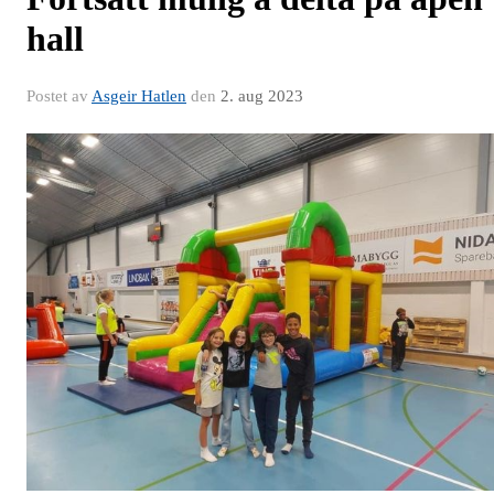
hall
Postet av
Asgeir Hatlen
den
2. aug 2023