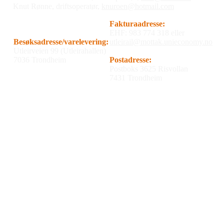
Knut Rønne, driftsoperatør,
knuroen@hotmail.com
Fakturaadresse:
EHF: 983 774 318 eller
Besøksadresse/varelevering:
utleirail@mottak.unieconomy.no
Utleirveien 99 (Utleirahallen)
7036 Trondheim
Postadresse:
Postboks 3625 Risvollan
7431 Trondheim