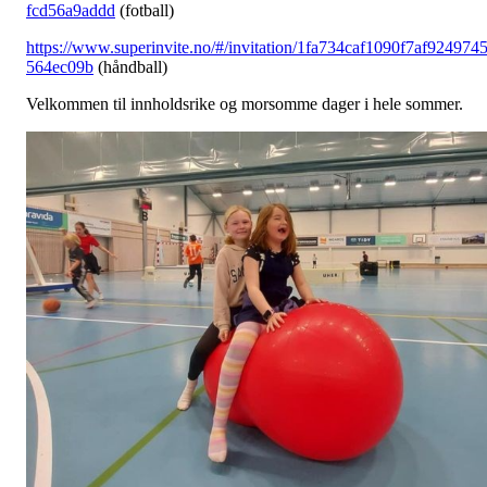
fcd56a9addd
(fotball)
https://www.superinvite.no/#/invitation/1fa734caf1090f7af924974
564ec09b
(håndball)
Velkommen til innholdsrike og morsomme dager i hele sommer.