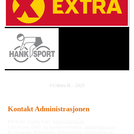
©Utleira IL - 2025
Kontakt Administrasjonen
Pål Wahl, Daglig leder:
leder@utleira.no
Geir Kojen, Drift- og sportskoordinator:
sport@utleira.no
Ib Alexander Kristiansen, driftsoperatør,
drift@utleira.no