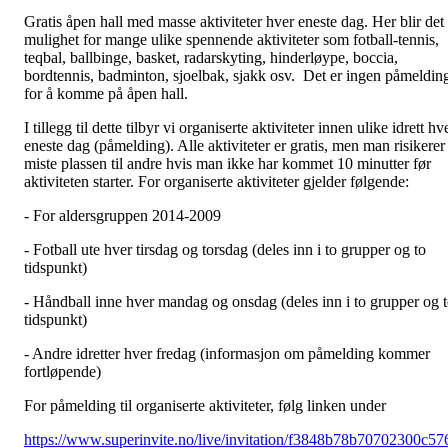
Gratis åpen hall med masse aktiviteter hver eneste dag. Her blir det
mulighet for mange ulike spennende aktiviteter som fotball-tennis,
teqbal, ballbinge, basket, radarskyting, hinderløype, boccia,
bordtennis, badminton, sjoelbak, sjakk osv. Det er ingen påmeldin
for å komme på åpen hall.
I tillegg til dette tilbyr vi organiserte aktiviteter innen ulike idrett hv
eneste dag (påmelding). Alle aktiviteter er gratis, men man risikerer
miste plassen til andre hvis man ikke har kommet 10 minutter før
aktiviteten starter. For organiserte aktiviteter gjelder følgende:
- For aldersgruppen 2014-2009
- Fotball ute hver tirsdag og torsdag (deles inn i to grupper og to
tidspunkt)
- Håndball inne hver mandag og onsdag (deles inn i to grupper og 
tidspunkt)
- Andre idretter hver fredag (informasjon om påmelding kommer
fortløpende)
For påmelding til organiserte aktiviteter, følg linken under
https://www.superinvite.no/live/invitation/f3848b78b70702300c57