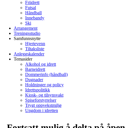
Friidrett
Futsal
Håndball
Innebandy
Ski
Arrangement
Treningsstudio
Samfunnsnytte
Hjertevenn
Tiltaksliste
Anleggskalender
Temasider
Alkohol og idrett
Barneidrett
Dommerinfo (håndball)
Dugnader
Holdninger og policy
Idrettspolitikk
Kiosk- og tilsynsvakt
Spiseforstyrrelser
Trygt oppvekstmiljø
Ungdom i idretten
Fortsatt mulig å delta på åpen