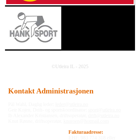
©Utleira IL - 2025
Kontakt Administrasjonen
Pål Wahl, Daglig leder:
leder@utleira.no
Geir Kojen, Drift- og sportskoordinator:
sport@utleira.no
Ib Alexander Kristiansen, driftsoperatør,
drift@utleira.no
Knut Rønne, driftsoperatør,
knuroen@hotmail.com
Fakturaadresse:
EHF: 983 774 318 eller