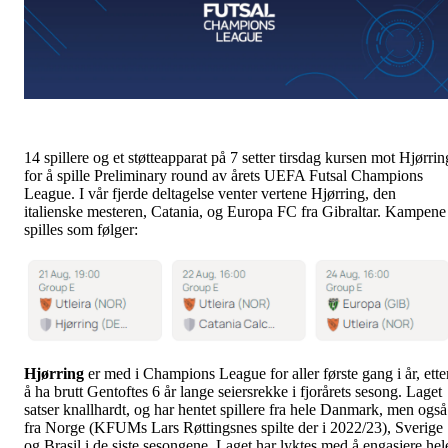
14 spillere og et støtteapparat på 7 setter tirsdag kursen mot Hjørrin
for å spille Preliminary round av årets UEFA Futsal Champions
League. I vår fjerde deltagelse venter vertene Hjørring, den
italienske mesteren, Catania, og Europa FC fra Gibraltar. Kampene
spilles som følger:
Hjørring
er med i Champions League for aller første gang i år, ette
å ha brutt Gentoftes 6 år lange seiersrekke i fjorårets sesong. Laget
satser knallhardt, og har hentet spillere fra hele Danmark, men også
fra Norge (KFUMs Lars Røttingsnes spilte der i 2022/23), Sverige
og Brasil i de siste sesongene. Laget har lyktes med å engasjere hel