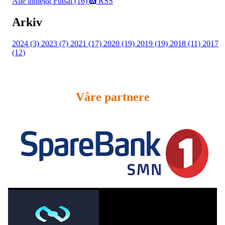
Alle innlegg
Futsal (16)
RSS
Arkiv
2024 (3)
2023 (7)
2021 (17)
2020 (19)
2019 (19)
2018 (11)
2017
(12)
Våre partnere