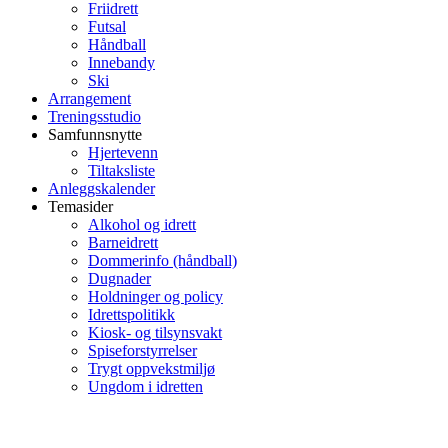
Friidrett
Futsal
Håndball
Innebandy
Ski
Arrangement
Treningsstudio
Samfunnsnytte
Hjertevenn
Tiltaksliste
Anleggskalender
Temasider
Alkohol og idrett
Barneidrett
Dommerinfo (håndball)
Dugnader
Holdninger og policy
Idrettspolitikk
Kiosk- og tilsynsvakt
Spiseforstyrrelser
Trygt oppvekstmiljø
Ungdom i idretten