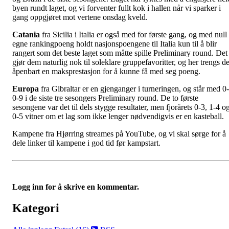
byen rundt laget, og vi forventer fullt kok i hallen når vi sparker i
gang oppgjøret mot vertene onsdag kveld.
Catania
fra Sicilia i Italia er også med for første gang, og med null
egne rankingpoeng holdt nasjonspoengene til Italia kun til å blir
rangert som det beste laget som måtte spille Preliminary round. Det
gjør dem naturlig nok til soleklare gruppefavoritter, og her trengs de
åpenbart en maksprestasjon for å kunne få med seg poeng.
Europa
fra Gibraltar er en gjenganger i turneringen, og står med 0-
0-9 i de siste tre sesongers Preliminary round. De to første
sesongene var det til dels stygge resultater, men fjorårets 0-3, 1-4 o
0-5 vitner om et lag som ikke lenger nødvendigvis er en kasteball.
Kampene fra Hjørring streames på YouTube, og vi skal sørge for å
dele linker til kampene i god tid før kampstart.
Logg inn for å skrive en kommentar.
Kategori