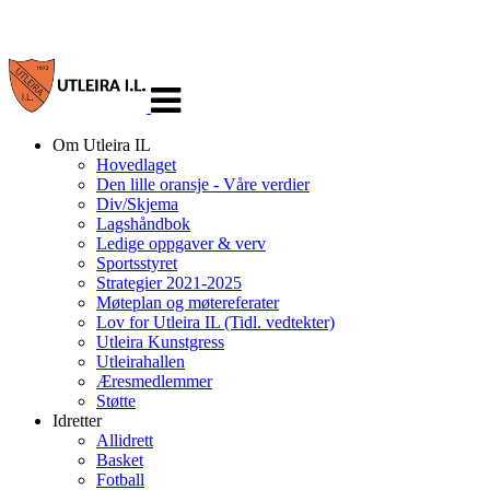
Veksle
navigasjon
Om Utleira IL
Hovedlaget
Den lille oransje - Våre verdier
Div/Skjema
Lagshåndbok
Ledige oppgaver & verv
Sportsstyret
Strategier 2021-2025
Møteplan og møtereferater
Lov for Utleira IL (Tidl. vedtekter)
Utleira Kunstgress
Utleirahallen
Æresmedlemmer
Støtte
Idretter
Allidrett
Basket
Fotball