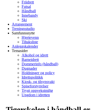
Friidrett
Futsal
Håndball
Innebandy
Ski
Arrangement
Treningsstudio
Samfunnsnytte
Hjertevenn
Tiltaksliste
Anleggskalender
Temasider
Alkohol og idrett
Barneidrett
Dommerinfo (håndball)
Dugnader
Holdninger og policy
Idrettspolitikk
Kiosk- og tilsynsvakt
Spiseforstyrrelser
Trygt oppvekstmiljø
Ungdom i idretten
Tigerskolen i håndball er