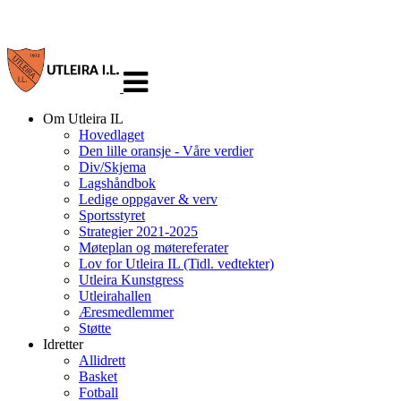
Veksle
navigasjon
Om Utleira IL
Hovedlaget
Den lille oransje - Våre verdier
Div/Skjema
Lagshåndbok
Ledige oppgaver & verv
Sportsstyret
Strategier 2021-2025
Møteplan og møtereferater
Lov for Utleira IL (Tidl. vedtekter)
Utleira Kunstgress
Utleirahallen
Æresmedlemmer
Støtte
Idretter
Allidrett
Basket
Fotball