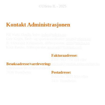
©Utleira IL - 2025
Kontakt Administrasjonen
Pål Wahl, Daglig leder:
leder@utleira.no
Geir Kojen, Drift- og sportskoordinator:
sport@utleira.no
Ib Alexander Kristiansen, driftsoperatør,
drift@utleira.no
Knut Rønne, driftsoperatør,
knuroen@hotmail.com
Fakturaadresse:
EHF: 983 774 318 eller
Besøksadresse/varelevering:
utleirail@mottak.unieconomy.no
Utleirveien 99 (Utleirahallen)
7036 Trondheim
Postadresse:
Postboks 3625 Risvollan
7431 Trondheim