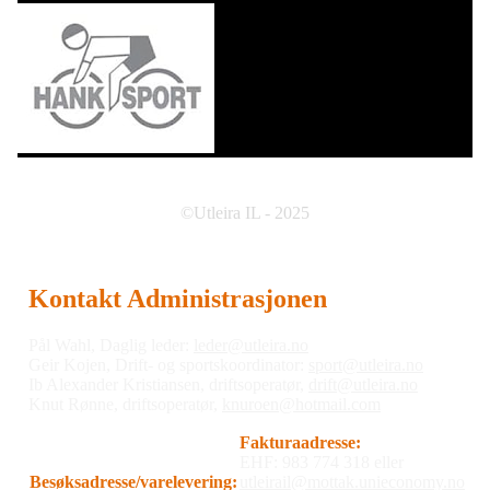
©Utleira IL - 2025
Kontakt Administrasjonen
Pål Wahl, Daglig leder:
leder@utleira.no
Geir Kojen, Drift- og sportskoordinator:
sport@utleira.no
Ib Alexander Kristiansen, driftsoperatør,
drift@utleira.no
Knut Rønne, driftsoperatør,
knuroen@hotmail.com
Fakturaadresse:
EHF: 983 774 318 eller
Besøksadresse/varelevering:
utleirail@mottak.unieconomy.no