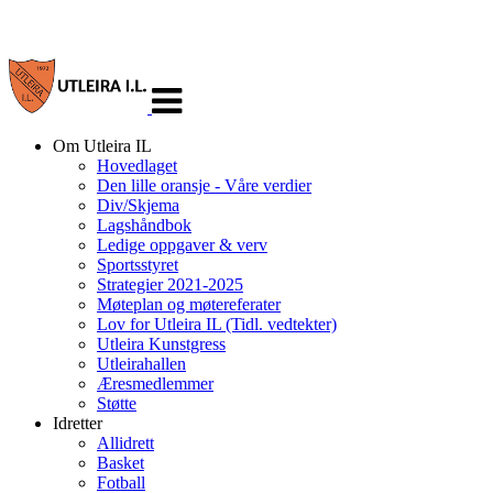
Veksle
navigasjon
Om Utleira IL
Hovedlaget
Den lille oransje - Våre verdier
Div/Skjema
Lagshåndbok
Ledige oppgaver & verv
Sportsstyret
Strategier 2021-2025
Møteplan og møtereferater
Lov for Utleira IL (Tidl. vedtekter)
Utleira Kunstgress
Utleirahallen
Æresmedlemmer
Støtte
Idretter
Allidrett
Basket
Fotball