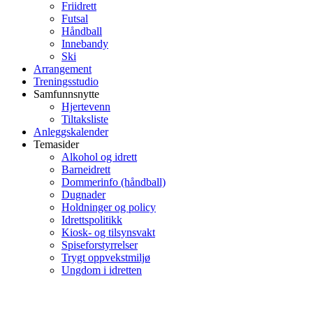
Friidrett
Futsal
Håndball
Innebandy
Ski
Arrangement
Treningsstudio
Samfunnsnytte
Hjertevenn
Tiltaksliste
Anleggskalender
Temasider
Alkohol og idrett
Barneidrett
Dommerinfo (håndball)
Dugnader
Holdninger og policy
Idrettspolitikk
Kiosk- og tilsynsvakt
Spiseforstyrrelser
Trygt oppvekstmiljø
Ungdom i idretten