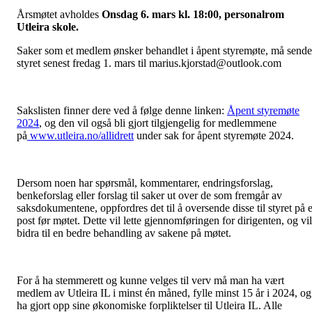
Årsmøtet avholdes
Onsdag 6. mars kl. 18:00, personalrom
Utleira skole.
Saker som et medlem ønsker behandlet i åpent styremøte, må sende
styret senest fredag 1. mars til marius.kjorstad@outlook.com
Sakslisten finner dere ved å følge denne linken:
Åpent styremøte
2024
, og den vil også bli gjort tilgjengelig for medlemmene
på
www.utleira.no/allidrett
under sak for åpent styremøte 2024.
Dersom noen har spørsmål, kommentarer, endringsforslag,
benkeforslag eller forslag til saker ut over de som fremgår av
saksdokumentene, oppfordres det til å oversende disse til styret på e
post før møtet. Dette vil lette gjennomføringen for dirigenten, og vil
bidra til en bedre behandling av sakene på møtet.
For å ha stemmerett og kunne velges til verv må man ha vært
medlem av Utleira IL i minst én måned, fylle minst 15 år i 2024, og
ha gjort opp sine økonomiske forpliktelser til Utleira IL. Alle