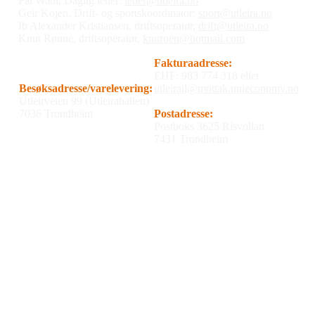
Pål Wahl, Daglig leder:
leder@utleira.no
Geir Kojen, Drift- og sportskoordinator:
sport@utleira.no
Ib Alexander Kristiansen, driftsoperatør,
drift@utleira.no
Knut Rønne, driftsoperatør,
knuroen@hotmail.com
Fakturaadresse:
EHF: 983 774 318 eller
Besøksadresse/varelevering:
utleirail@mottak.unieconomy.no
Utleirveien 99 (Utleirahallen)
7036 Trondheim
Postadresse:
Postboks 3625 Risvollan
7431 Trondheim