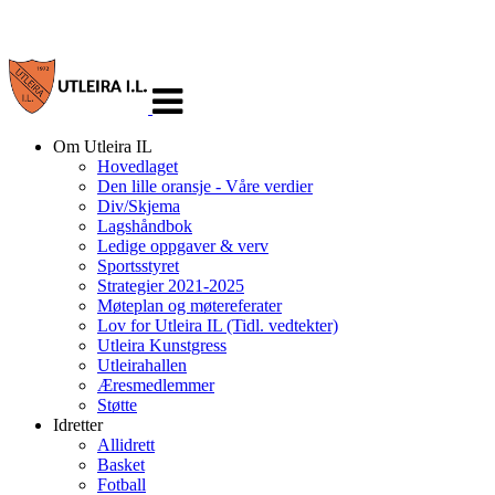
Veksle
navigasjon
Om Utleira IL
Hovedlaget
Den lille oransje - Våre verdier
Div/Skjema
Lagshåndbok
Ledige oppgaver & verv
Sportsstyret
Strategier 2021-2025
Møteplan og møtereferater
Lov for Utleira IL (Tidl. vedtekter)
Utleira Kunstgress
Utleirahallen
Æresmedlemmer
Støtte
Idretter
Allidrett
Basket
Fotball