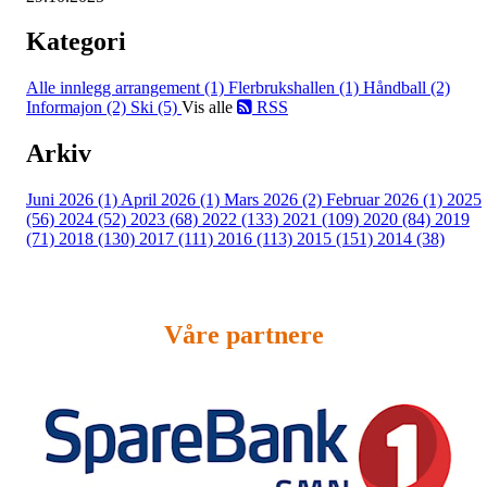
Kategori
Alle innlegg
arrangement (1)
Flerbrukshallen (1)
Håndball (2)
Informajon (2)
Ski (5)
Vis alle
RSS
Arkiv
Juni 2026 (1)
April 2026 (1)
Mars 2026 (2)
Februar 2026 (1)
2025
(56)
2024 (52)
2023 (68)
2022 (133)
2021 (109)
2020 (84)
2019
(71)
2018 (130)
2017 (111)
2016 (113)
2015 (151)
2014 (38)
Våre partnere