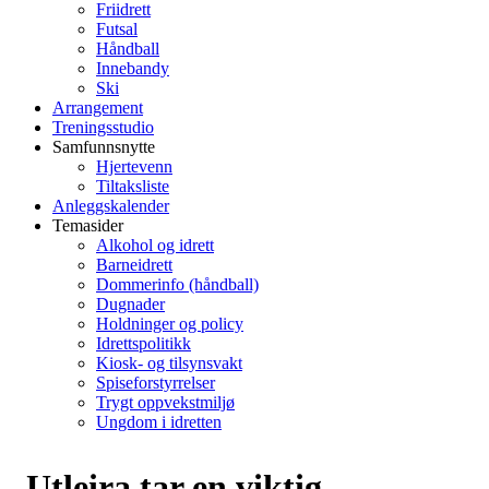
Friidrett
Futsal
Håndball
Innebandy
Ski
Arrangement
Treningsstudio
Samfunnsnytte
Hjertevenn
Tiltaksliste
Anleggskalender
Temasider
Alkohol og idrett
Barneidrett
Dommerinfo (håndball)
Dugnader
Holdninger og policy
Idrettspolitikk
Kiosk- og tilsynsvakt
Spiseforstyrrelser
Trygt oppvekstmiljø
Ungdom i idretten
Utleira tar en viktig