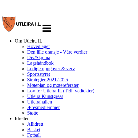
Veksle
navigasjon
Om Utleira IL
Hovedlaget
Den lille oransje - Våre verdier
Div/Skjema
Lagshåndbok
Ledige oppgaver & verv
Sportsstyret
Strategier 2021-2025
Møteplan og møtereferater
Lov for Utleira IL (Tidl. vedtekter)
Utleira Kunstgress
Utleirahallen
Æresmedlemmer
Støtte
Idretter
Allidrett
Basket
Fotball