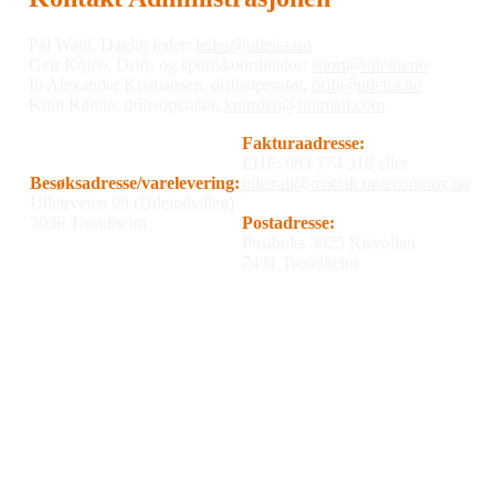
Pål Wahl, Daglig leder:
leder@utleira.no
Geir Kojen, Drift- og sportskoordinator:
sport@utleira.no
Ib Alexander Kristiansen, driftsoperatør,
drift@utleira.no
Knut Rønne, driftsoperatør,
knuroen@hotmail.com
Fakturaadresse:
EHF: 983 774 318 eller
Besøksadresse/varelevering:
utleirail@mottak.unieconomy.no
Utleirveien 99 (Utleirahallen)
7036 Trondheim
Postadresse:
Postboks 3625 Risvollan
7431 Trondheim