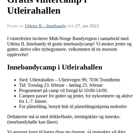
Utleirahallen
Postet av
Utleira IL - Innebandy
den
27. jan 2023
I vinterferien inviterer Midt-Norge Bandyregion i samarbeid med
Utleira IL Innebandy til gratis innebandycamp! Vi ønsker jenter og
gutter, aktive eller nybegynnere, velkommen til en morsom
opplevelse!
Innebandycamp i Utleirahallen
Sted: Utleirahallen – Utleirvegen 99, 7036 Trondheim
Tid: Torsdag 23. februar – lørdag 25. februar
Programmet på camp vil foregå kl 10:00-14:00.
Campen passer for gutter og jenter, for nykommere og aktive
fra 1.-7. klasse.
For påmelding, benytt link til påmeldingsskjema nedenfor
Deltakerne må ta med drikkeflaske, treningsklær og innesko.
(innebandykølle kan lånes)
Vi serverer lunsj til barna disse tre dagene, så matpakke vil ikke