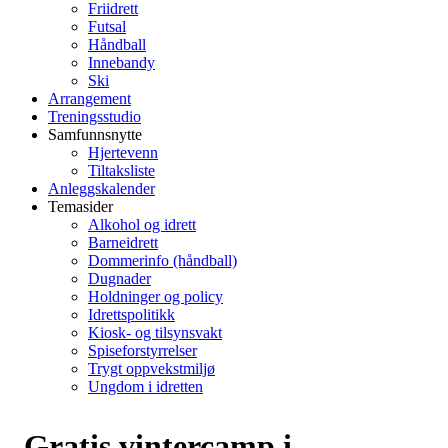
Friidrett
Futsal
Håndball
Innebandy
Ski
Arrangement
Treningsstudio
Samfunnsnytte
Hjertevenn
Tiltaksliste
Anleggskalender
Temasider
Alkohol og idrett
Barneidrett
Dommerinfo (håndball)
Dugnader
Holdninger og policy
Idrettspolitikk
Kiosk- og tilsynsvakt
Spiseforstyrrelser
Trygt oppvekstmiljø
Ungdom i idretten
Gratis vintercamp i