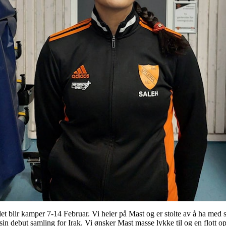
et blir kamper 7-14 Februar. Vi heier på Mast og er stolte av å ha med spi
sin debut samling for Irak. Vi ønsker Mast masse lykke til og en flott 