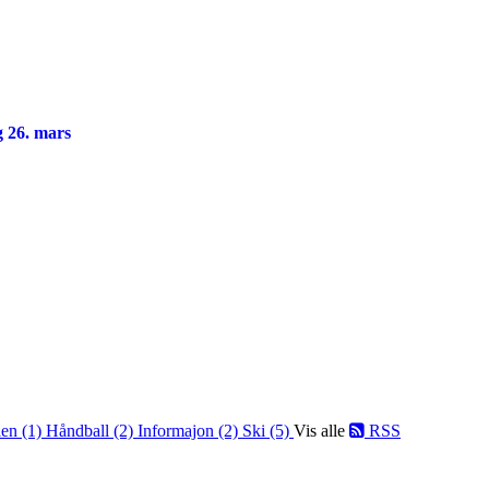
ag 26. mars
len (1)
Håndball (2)
Informajon (2)
Ski (5)
Vis alle
RSS