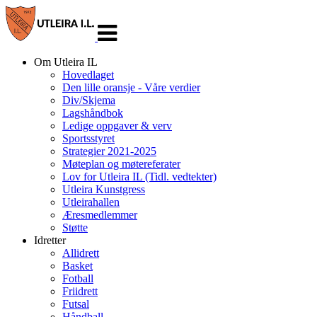
Veksle
navigasjon
Om Utleira IL
Hovedlaget
Den lille oransje - Våre verdier
Div/Skjema
Lagshåndbok
Ledige oppgaver & verv
Sportsstyret
Strategier 2021-2025
Møteplan og møtereferater
Lov for Utleira IL (Tidl. vedtekter)
Utleira Kunstgress
Utleirahallen
Æresmedlemmer
Støtte
Idretter
Allidrett
Basket
Fotball
Friidrett
Futsal
Håndball