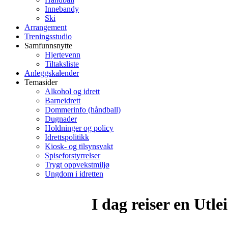
Innebandy
Ski
Arrangement
Treningsstudio
Samfunnsnytte
Hjertevenn
Tiltaksliste
Anleggskalender
Temasider
Alkohol og idrett
Barneidrett
Dommerinfo (håndball)
Dugnader
Holdninger og policy
Idrettspolitikk
Kiosk- og tilsynsvakt
Spiseforstyrrelser
Trygt oppvekstmiljø
Ungdom i idretten
I dag reiser en Utle