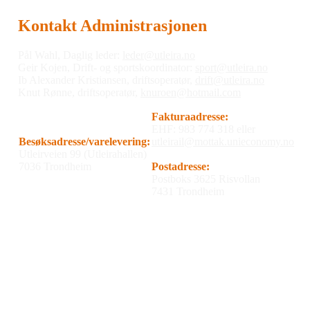
Kontakt Administrasjonen
Pål Wahl, Daglig leder:
leder@utleira.no
Geir Kojen, Drift- og sportskoordinator:
sport@utleira.no
Ib Alexander Kristiansen, driftsoperatør,
drift@utleira.no
Knut Rønne, driftsoperatør,
knuroen@hotmail.com
Fakturaadresse:
EHF: 983 774 318 eller
Besøksadresse/varelevering:
utleirail@mottak.unieconomy.no
Utleirveien 99 (Utleirahallen)
7036 Trondheim
Postadresse:
Postboks 3625 Risvollan
7431 Trondheim