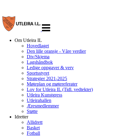
Veksle
navigasjon
Om Utleira IL
Hovedlaget
Den lille oransje - Våre verdier
Div/Skjema
Lagshåndbok
Ledige oppgaver & verv
Sportsstyret
Strategier 2021-2025
Møteplan og møtereferater
Lov for Utleira IL (Tidl. vedtekter)
Utleira Kunstgress
Utleirahallen
Æresmedlemmer
Støtte
Idretter
Allidrett
Basket
Fotball