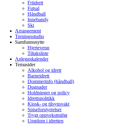
Friidrett
Futsal
Håndball
Innebandy
Ski
Arrangement
Treningsstudio
Samfunnsnytte
Hjertevenn
Tiltaksliste
Anleggskalender
Temasider
Alkohol og idrett
Barneidrett
Dommerinfo (håndball)
Dugnader
Holdninger og policy
Idrettspolitikk
Kiosk- og tilsynsvakt
Spiseforstyrrelser
Trygt oppvekstmiljø
Ungdom i idretten