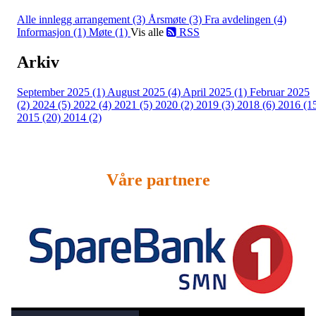
Alle innlegg
arrangement (3)
Årsmøte (3)
Fra avdelingen (4)
Informasjon (1)
Møte (1)
Vis alle
RSS
Arkiv
September 2025 (1)
August 2025 (4)
April 2025 (1)
Februar 2025
(2)
2024 (5)
2022 (4)
2021 (5)
2020 (2)
2019 (3)
2018 (6)
2016 (1
2015 (20)
2014 (2)
Våre partnere