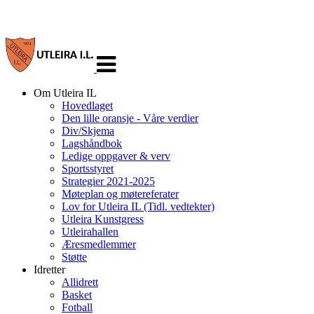
Veksle
navigasjon
Om Utleira IL
Hovedlaget
Den lille oransje - Våre verdier
Div/Skjema
Lagshåndbok
Ledige oppgaver & verv
Sportsstyret
Strategier 2021-2025
Møteplan og møtereferater
Lov for Utleira IL (Tidl. vedtekter)
Utleira Kunstgress
Utleirahallen
Æresmedlemmer
Støtte
Idretter
Allidrett
Basket
Fotball