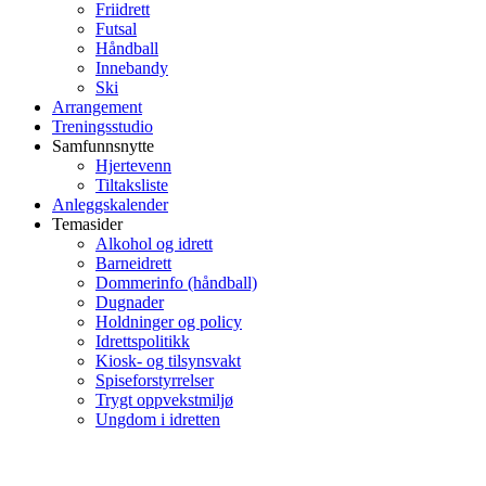
Friidrett
Futsal
Håndball
Innebandy
Ski
Arrangement
Treningsstudio
Samfunnsnytte
Hjertevenn
Tiltaksliste
Anleggskalender
Temasider
Alkohol og idrett
Barneidrett
Dommerinfo (håndball)
Dugnader
Holdninger og policy
Idrettspolitikk
Kiosk- og tilsynsvakt
Spiseforstyrrelser
Trygt oppvekstmiljø
Ungdom i idretten