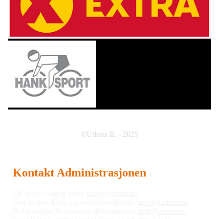
©Utleira IL - 2025
Kontakt Administrasjonen
Pål Wahl, Daglig leder:
leder@utleira.no
Geir Kojen, Drift- og sportskoordinator:
sport@utleira.no
Ib Alexander Kristiansen, driftsoperatør,
drift@utleira.no