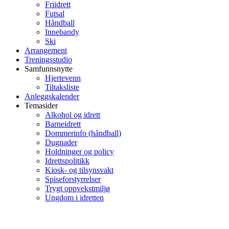
Friidrett
Futsal
Håndball
Innebandy
Ski
Arrangement
Treningsstudio
Samfunnsnytte
Hjertevenn
Tiltaksliste
Anleggskalender
Temasider
Alkohol og idrett
Barneidrett
Dommerinfo (håndball)
Dugnader
Holdninger og policy
Idrettspolitikk
Kiosk- og tilsynsvakt
Spiseforstyrrelser
Trygt oppvekstmiljø
Ungdom i idretten