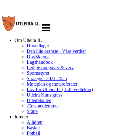
Veksle
navigasjon
Om Utleira IL
Hovedlaget
Den lille oransje - Våre verdier
Div/Skjema
Lagshåndbok
Ledige oppgaver & verv
Sportsstyret
Strategier 2021-2025
Møteplan og møtereferater
Lov for Utleira IL (Tidl. vedtekter)
Utleira Kunstgress
Utleirahallen
Æresmedlemmer
Støtte
Idretter
Allidrett
Basket
Fotball