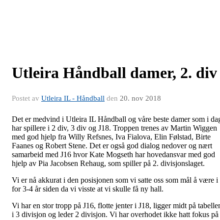
Utleira Håndball damer, 2. div
Postet av
Utleira IL - Håndball
den
20. nov 2018
Det er medvind i Utleira IL Håndball og våre beste damer som i da
har spillere i 2 div, 3 div og J18. Troppen trenes av Martin Wiggen
med god hjelp fra Willy Refsnes, Iva Fialova, Elin Følstad, Birte
Faanes og Robert Stene. Det er også god dialog nedover og nært
samarbeid med J16 hvor Kate Mogseth har hovedansvar med god
hjelp av Pia Jacobsen Rehaug, som spiller på 2. divisjonslaget.
Vi er nå akkurat i den posisjonen som vi satte oss som mål å være i
for 3-4 år siden da vi visste at vi skulle få ny hall.
Vi har en stor tropp på J16, flotte jenter i J18, ligger midt på tabelle
i 3 divisjon og leder 2 divisjon. Vi har overhodet ikke hatt fokus på