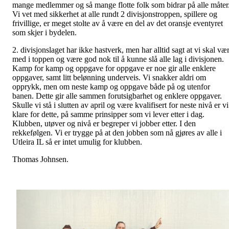
mange medlemmer og så mange flotte folk som bidrar på alle måter
Vi vet med sikkerhet at alle rundt 2 divisjonstroppen, spillere og
frivillige, er meget stolte av å være en del av det oransje eventyret
som skjer i bydelen.
2. divisjonslaget har ikke hastverk, men har alltid sagt at vi skal væ
med i toppen og være god nok til å kunne slå alle lag i divisjonen.
Kamp for kamp og oppgave for oppgave er noe gir alle enklere
oppgaver, samt litt belønning underveis. Vi snakker aldri om
opprykk, men om neste kamp og oppgave både på og utenfor
banen. Dette gir alle sammen forutsigbarhet og enklere oppgaver.
Skulle vi stå i slutten av april og være kvalifisert for neste nivå er vi
klare for dette, på samme prinsipper som vi lever etter i dag.
Klubben, utøver og nivå er begreper vi jobber etter. I den
rekkefølgen. Vi er trygge på at den jobben som nå gjøres av alle i
Utleira IL så er intet umulig for klubben.
Thomas Johnsen.