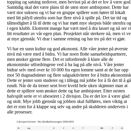
topping og satsing nedover, men bevisst på at det er lov å være god
Samtidig skal det være plass til de uten store ambisjoner. Dette har
vært stor suksess og vi har en gruppe spillere som hører til lokalt
med litt påfyll utenfra som har flere nivå å spille på. Det tar tid og
tålmodighet å få til dette og vi har møtt mye skepsis både utenfra o
i egen klubb. Ekstremt mange har vært med å dra lasset og nå ser v
litt resultater av vår egen plan. Prosjektet står sterkere nå, men vi ve
at mye gjenstår. Vi drar i samme retning og har tro på det vi gjør.
Vi har en sunn kultur og god økonomi. Alle våre jenter på øverste
nivå må være med å bidra. Vi har noen flotte samarbeidspartnere,
men ønsker gjerne flere. Det er utfordrende å klare alle de
økonomiske utfordringene ved å ha lag på alle nivå. Våre jenter
bidrar selv med over kr 10 000 fra egen lomme samt at de har opp
mot 50 dugnadstimer og flere salgsaktiviteter for å bidra økonomisk
Dette er jenter som studerer og i tillegg må jobbe for å få det til å gå
rundt. Når de da trener sent hver kveld hele uken skjønner man at
dette er spillere som ønsker dette og har ambisjoner. Etter nesten
halvspilt serie er vi ubeseiret i 2 divisjon. Da er det lov å være glad
og stolt. Mye jobb gjenstår og jobben skal fullføres, men viktig at
det er rom for å klappe seg selv og andre på skulderen underveis i
alle prosesser.