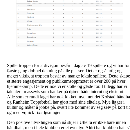
Spillertroppen for 2 divisjon består i dag av 19 spillere og vi har for
første gang dobbel dekning på alle plasser. Det er også artig og
meget viktig at troppen består av mange lokale spillere. Dette skape
et større engasjement og publikumsoppmøtet er over 200 på hver
hjemmekamp. Dette er noe vi er stolte og glade for. I tillegg har vi
talenter i massevis som banker på døren både internt og eksternt.
Alle som er rundt laget har nok kikket mye mot det Kolstad håndba
og Ranheim Toppfotball har gjort med sine elitelag. Mye ligger i
kultur og måter å jobbe på, svært lite kommer av seg selv på kort ti
og med «quick fix» løsninger.
Den positive utviklingen som nå skjer i Utleira er ikke bare innen
håndball, men i hele klubben er et eventyr. Aldri har klubben hatt s