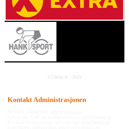
©Utleira IL - 2025
Kontakt Administrasjonen
Pål Wahl, Daglig leder:
leder@utleira.no
Geir Kojen, Drift- og sportskoordinator:
sport@utleira.no
Ib Alexander Kristiansen, driftsoperatør,
drift@utleira.no
Knut Rønne, driftsoperatør,
knuroen@hotmail.com