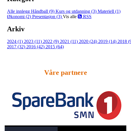
Alle innlegg
Håndball (9)
Kurs og utdanning (3)
Materiell (1)
Økonomi (2)
Presentasjon (3)
Vis alle
RSS
Arkiv
2024 (1)
2023 (11)
2022 (9)
2021 (11)
2020 (24)
2019 (14)
2018 (
2017 (32)
2016 (42)
2015 (64)
Våre partnere