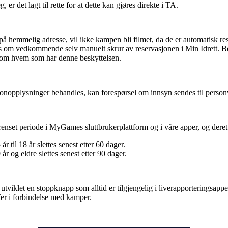
 er det lagt til rette for at dette kan gjøres direkte i TA.
å hemmelig adresse, vil ikke kampen bli filmet, da de er automatisk 
es om vedkommende selv manuelt skrur av reservasjonen i Min Idrett. 
 om hvem som har denne beskyttelsen.
onopplysninger behandles, kan forespørsel om innsyn sendes til per
nset periode i MyGames sluttbrukerplattform og i våre apper, og derette
r til 18 år slettes senest etter 60 dager.
̊r og eldre slettes senest etter 90 dager.
klet en stoppknapp som alltid er tilgjengelig i liverapporteringsappen
ffer i forbindelse med kamper.