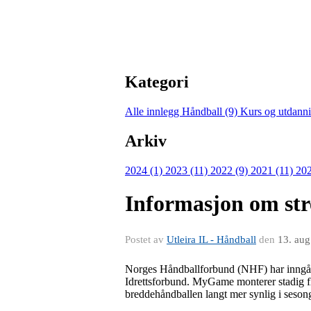
Kategori
Alle innlegg
Håndball (9)
Kurs og utdann
Arkiv
2024 (1)
2023 (11)
2022 (9)
2021 (11)
202
Informasjon om st
Postet av
Utleira IL - Håndball
den
13. au
Norges Håndballforbund (NHF) har inngå
Idrettsforbund. MyGame monterer stadig fle
breddehåndballen langt mer synlig i ses