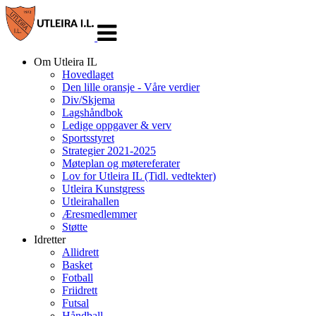
Veksle
navigasjon
Om Utleira IL
Hovedlaget
Den lille oransje - Våre verdier
Div/Skjema
Lagshåndbok
Ledige oppgaver & verv
Sportsstyret
Strategier 2021-2025
Møteplan og møtereferater
Lov for Utleira IL (Tidl. vedtekter)
Utleira Kunstgress
Utleirahallen
Æresmedlemmer
Støtte
Idretter
Allidrett
Basket
Fotball
Friidrett
Futsal
Håndball