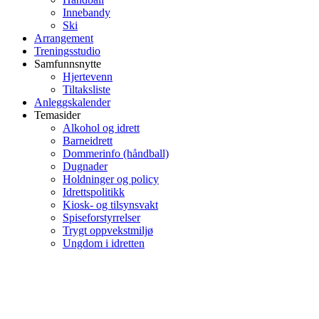
Innebandy
Ski
Arrangement
Treningsstudio
Samfunnsnytte
Hjertevenn
Tiltaksliste
Anleggskalender
Temasider
Alkohol og idrett
Barneidrett
Dommerinfo (håndball)
Dugnader
Holdninger og policy
Idrettspolitikk
Kiosk- og tilsynsvakt
Spiseforstyrrelser
Trygt oppvekstmiljø
Ungdom i idretten