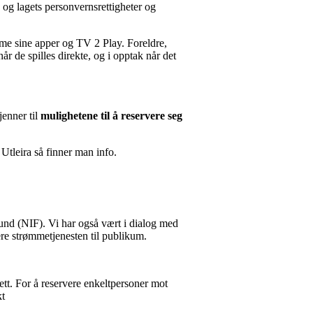
s og lagets personvernsrettigheter og
me sine apper og TV 2 Play. Foreldre,
r de spilles direkte, og i opptak når det
jenner til
mulighetene til å reservere seg
 Utleira så finner man info.
bund (NIF). Vi har også vært i dialog med
re strømmetjenesten til publikum.
t. For å reservere enkeltpersoner mot
kt