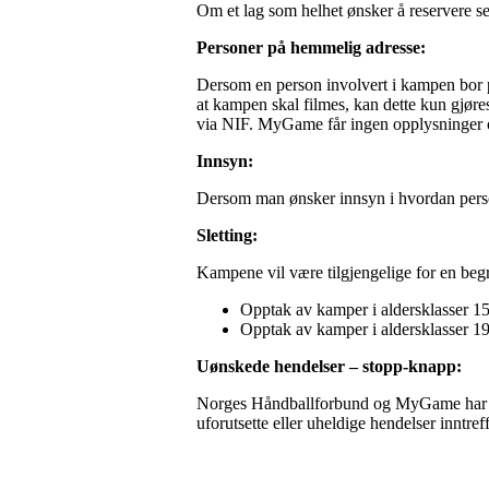
Om et lag som helhet ønsker å reservere seg,
Personer på hemmelig adresse:
Dersom en person involvert i kampen bor p
at kampen skal filmes, kan dette kun gjør
via NIF. MyGame får ingen opplysninger
Innsyn:
Dersom man ønsker innsyn i hvordan pers
Sletting:
Kampene vil være tilgjengelige for en begre
Opptak av kamper i aldersklasser 15 å
Opptak av kamper i aldersklasser 19 a
Uønskede hendelser – stopp-knapp:
Norges Håndballforbund og MyGame har utvi
uforutsette eller uheldige hendelser inntre