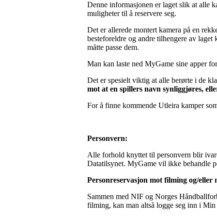
Denne informasjonen er laget slik at alle k
muligheter til å reservere seg.
Det er allerede montert kamera på en rek
besteforeldre og andre tilhengere av laget 
måtte passe dem.
Man kan laste ned MyGame sine apper for 
Det er spesielt viktig at alle berørte i de k
mot at en spillers navn synliggjøres, ell
For å finne kommende Utleira kamper som
Personvern:
Alle forhold knyttet til personvern blir iv
Datatilsynet. MyGame vil ikke behandle pe
Personreservasjon mot filming og/eller 
Sammen med NIF og Norges Håndballforbund h
filming, kan man altså logge seg inn i Min 