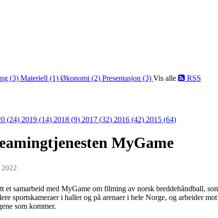
ing (3)
Materiell (1)
Økonomi (2)
Presentasjon (3)
Vis alle
RSS
0 (24)
2019 (14)
2018 (9)
2017 (32)
2016 (42)
2015 (64)
reamingtjenesten MyGame
g 2022
tt et samarbeid med MyGame om filming av norsk breddehåndball, som
re sportskameraer i haller og på arenaer i hele Norge, og arbeider mot 
ongene som kommer.