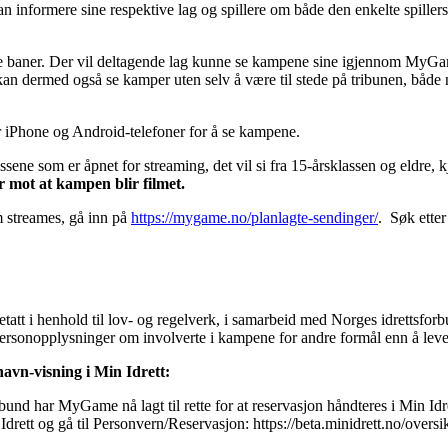
an informere sine respektive lag og spillere om både den enkelte spiller
ke baner. Der vil deltagende lag kunne se kampene sine igjennom MyGa
kan dermed også se kamper uten selv å være til stede på tribunen, både nå
iPhone og Android-telefoner for å se kampene.
lassene som er åpnet for streaming, det vil si fra 15-årsklassen og eldre, k
er mot at kampen blir filmet.
 streames, gå inn på
https://mygame.no/planlagte-sendinger/
. Søk etter
aretatt i henhold til lov- og regelverk, i samarbeid med Norges idrettsfor
rsonopplysninger om involverte i kampene for andre formål enn å leve
navn-visning i Min Idrett:
ar MyGame nå lagt til rette for at reservasjon håndteres i Min Idret
Idrett og gå til Personvern/Reservasjon: https://beta.minidrett.no/oversi