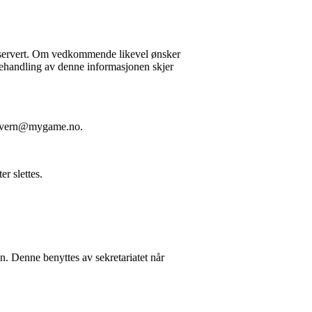
reservert. Om vedkommende likevel ønsker
Behandling av denne informasjonen skjer
sonvern@mygame.no.
r slettes.
. Denne benyttes av sekretariatet når