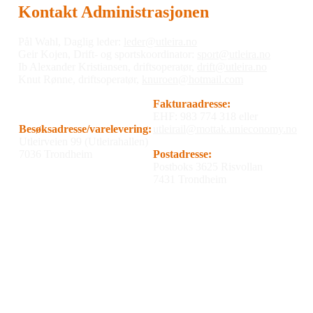
Kontakt Administrasjonen
Pål Wahl, Daglig leder:
leder@utleira.no
Geir Kojen, Drift- og sportskoordinator:
sport@utleira.no
Ib Alexander Kristiansen, driftsoperatør,
drift@utleira.no
Knut Rønne, driftsoperatør,
knuroen@hotmail.com
Fakturaadresse:
EHF: 983 774 318 eller
Besøksadresse/varelevering:
utleirail@mottak.unieconomy.no
Utleirveien 99 (Utleirahallen)
7036 Trondheim
Postadresse:
Postboks 3625 Risvollan
7431 Trondheim