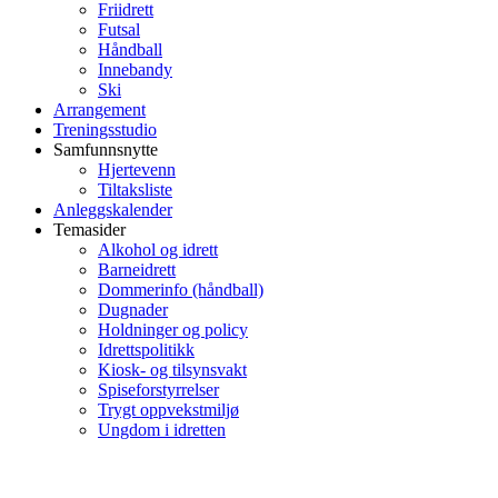
Friidrett
Futsal
Håndball
Innebandy
Ski
Arrangement
Treningsstudio
Samfunnsnytte
Hjertevenn
Tiltaksliste
Anleggskalender
Temasider
Alkohol og idrett
Barneidrett
Dommerinfo (håndball)
Dugnader
Holdninger og policy
Idrettspolitikk
Kiosk- og tilsynsvakt
Spiseforstyrrelser
Trygt oppvekstmiljø
Ungdom i idretten