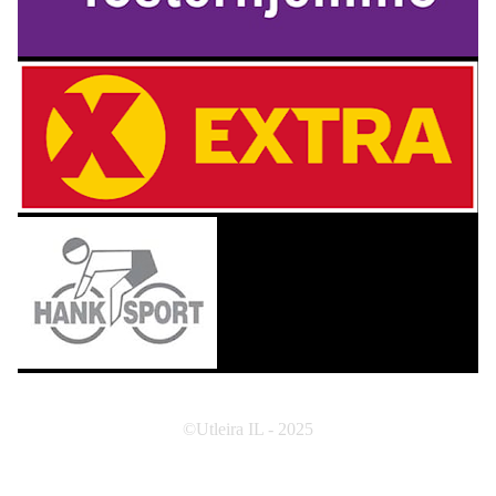
©Utleira IL - 2025