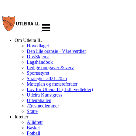
Veksle
navigasjon
Om Utleira IL
Hovedlaget
Den lille oransje - Våre verdier
Div/Skjema
Lagshåndbok
Ledige oppgaver & verv
Sportsstyret
Strategier 2021-2025
Møteplan og møtereferater
Lov for Utleira IL (Tidl. vedtekter)
Utleira Kunstgress
Utleirahallen
Æresmedlemmer
Støtte
Idretter
Allidrett
Basket
Fotball