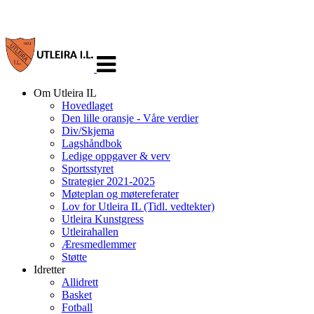
Veksle
navigasjon
Om Utleira IL
Hovedlaget
Den lille oransje - Våre verdier
Div/Skjema
Lagshåndbok
Ledige oppgaver & verv
Sportsstyret
Strategier 2021-2025
Møteplan og møtereferater
Lov for Utleira IL (Tidl. vedtekter)
Utleira Kunstgress
Utleirahallen
Æresmedlemmer
Støtte
Idretter
Allidrett
Basket
Fotball