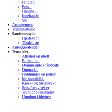
Friidrett
Futsal
Håndball
Innebandy
Ski
Arrangement
Treningsstudio
Samfunnsnytte
Hjertevenn
Tiltaksliste
Anleggskalender
Temasider
Alkohol og idrett
Barneidrett
Dommerinfo (håndball)
Dugnader
Holdninger og policy
Idrettspolitikk
Kiosk- og tilsynsvakt
Spiseforstyrrelser
Trygt oppvekstmiljø
Ungdom i idretten